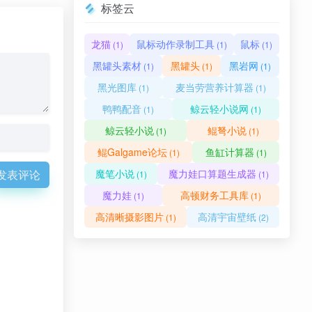
标签云
龙猫
鼠标动作录制工具
鼠标
(1)
(1)
(1)
黑罐头素材
黑罐头
黑岩网
(1)
(1)
(1)
黑光图库
麦当劳营养计算器
(1)
(1)
鸭鸭配音
鲸云轻小说网
(1)
(1)
鲸云轻小说
鲲弩小说
(1)
(1)
鲲Galgame论坛
鱼缸计算器
(1)
(1)
发表评论
魔笔小说
魔力娃口算题生成器
(1)
(1)
魔力娃
高顿财务工具库
(1)
(1)
高清晰摄影图片
高清宇宙壁纸
(1)
(2)