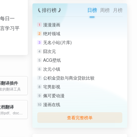
排行榜
日榜
周榜
月榜
有每日一
漫漫漫画
1
语言学习平
绝对领域
2
无名小站(片库)
3
囧次元
4
ACG壁纸
5
次元小镇
6
公积金贷款与商业贷款比较
7
览器翻译插件
宅男影视
8
开发的翻译工具
佩可爱动漫
9
漫画在线
10
ai文档翻译
基于大模型; 支持pdf、docx、pptx、epub等主流格式，最大可能地呈现跟原文一样的显示效果; 自动识别文档的行业和主题，确保译文更符合您行业的用词习惯
查看完整榜单