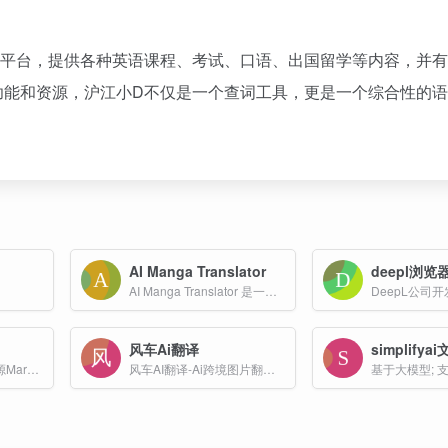
习平台，提供各种英语课程、考试、口语、出国留学等内容，并
功能和资源，沪江小D不仅是一个查词工具，更是一个综合性的
AI Manga Translator
deepl浏
AI Manga Translator 是一款基于人工智能技术的在线漫画翻译工具，旨在帮助用户轻松将漫画中的文字翻译成多种语言，同时保持原始图像的完整性和艺术风格。
DeepL公司
风车Ai翻译
simplify
极客编辑器是一款开源Markdown在线编辑器,沉浸式写作排版，支持所见即所得（WYSIWYG）的沉浸式写作体验，适用于技术写作者、知识创作者以及自媒体从业者等用户群体。
风车AI翻译-Ai跨境图片翻译工具,视频翻译，外贸电商抠图，局部翻译及二次精修