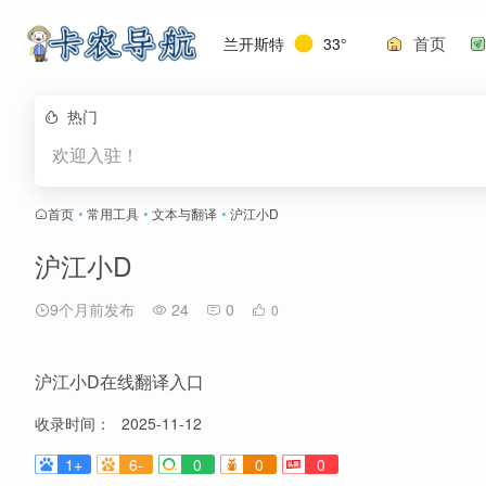
首页
兰开斯特
33°
热门
欢迎入驻！
首页
•
常用工具
•
文本与翻译
•
沪江小D
沪江小D
9个月前发布
24
0
0
沪江小D在线翻译入口
收录时间：
2025-11-12
1+
6-
0
0
0