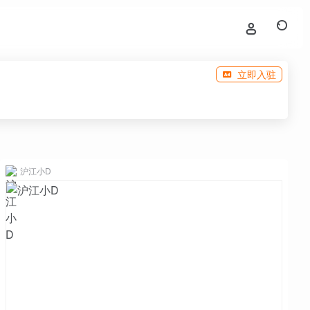
立即入驻
沪江小D