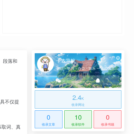
卡农导航
、段落和
生活・学习・办公・娱乐 一站式优质网址导航
2.4
K
工具不仅提
收录网址
0
10
0
收录文章
收录软件
收录书籍
幕取词、真