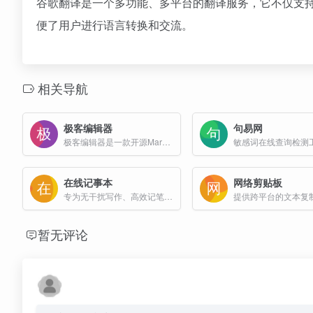
谷歌翻译是一个多功能、多平台的翻译服务，它不仅支
便了用户进行语言转换和交流。
相关导航
极客编辑器
句易网
极客编辑器是一款开源Markdown在线编辑器,沉浸式写作排版，支持所见即所得（WYSIWYG）的沉浸式写作体验，适用于技术写作者、知识创作者以及自媒体从业者等用户群体。
敏感词在线查询检测
在线记事本
网络剪贴板
专为无干扰写作、高效记笔记。完全免费，无需注册，打开即用，支持富文本内容编辑。支持保存、导出，以及分享给其他人。简洁流畅，专注创作。
暂无评论