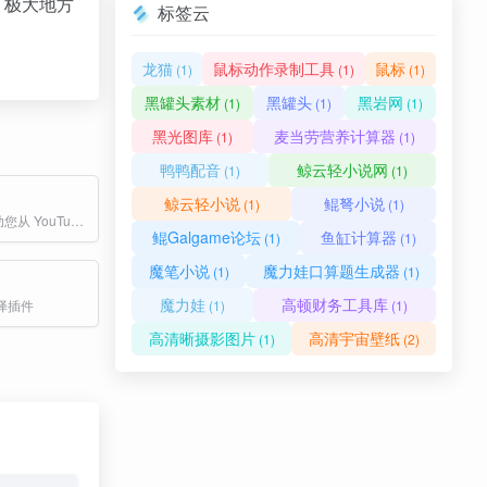
，极大地方
标签云
龙猫
鼠标动作录制工具
鼠标
(1)
(1)
(1)
黑罐头素材
黑罐头
黑岩网
(1)
(1)
(1)
黑光图库
麦当劳营养计算器
(1)
(1)
鸭鸭配音
鲸云轻小说网
(1)
(1)
鲸云轻小说
鲲弩小说
(1)
(1)
Grabcube 帮助您从 YouTube、Bilibili、Facebook、X、Twitter 等平台下载视频，将语音转换为文字，将字幕翻译成多种语言并播放 — 非常适合内容创作者、学习者和专业人士。
鲲Galgame论坛
鱼缸计算器
(1)
(1)
魔笔小说
魔力娃口算题生成器
(1)
(1)
魔力娃
高顿财务工具库
译插件
(1)
(1)
高清晰摄影图片
高清宇宙壁纸
(1)
(2)