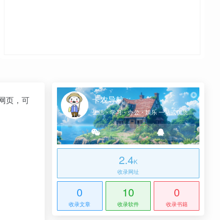
卡农导航
和网页，可
生活・学习・办公・娱乐 一站式优质网址导航
2.4
K
收录网址
0
10
0
收录文章
收录软件
收录书籍