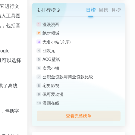
用它进行文
排行榜
日榜
周榜
月榜
输入工具图
漫漫漫画
具，包括音
1
绝对领域
2
无名小站(片库)
3
gle
囧次元
4
ACG壁纸
并且可以选择
5
次元小镇
6
公积金贷款与商业贷款比较
7
提供了离线
宅男影视
8
佩可爱动漫
9
漫画在线
10
译，包括字
查看完整榜单