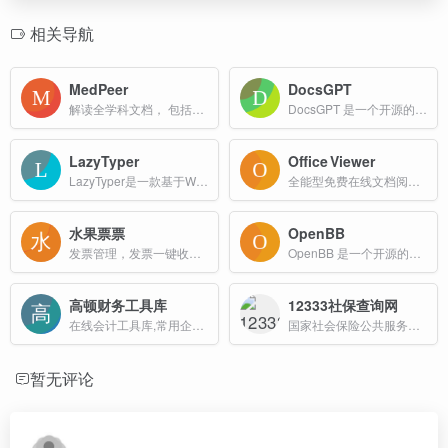
相关导航
MedPeer
DocsGPT
解读全学科文档， 包括病理报告、各类说明书、企业年报、书籍等
DocsGPT 是一个开源的基于 GPT 模型的文档助手，支持与任意文档进行交互，可本地部署，适用于多种场景，如代码文档、学术论文等。
LazyTyper
Office Viewer
LazyTyper是一款基于Whisper的免费语音输入应用，准确率高达90%，速度超快且体积小巧。它完美支持中英日韩等多语言无缝混合输入，让沟通更高效。
全能型免费在线文档阅读工具，无需下载或安装任何软件，即可直接在浏览器中安全、流畅地打开并浏览多种主流格式的文件，随时随地满足您高效查阅与协作的需求。
水果票票
OpenBB
发票管理，发票一键收集、整理、报销、验真快捷处理，快速上传发票、精确OCR识别发票信息，批量文件夹管理发票、生成报销单、发票合并打印、发票验真和发票信息提取导出
OpenBB 是一个开源的金融平台，旨在为用户提供广泛的金融数据和工具，包括股票、期权、加密货币、外汇、宏观经济、固定收益等。
高顿财务工具库
12333社保查询网
在线会计工具库,常用企业财务工具,个人理财工具箱
国家社会保险公共服务平台
暂无评论