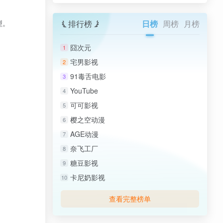
型。
排行榜
日榜
周榜
月榜
囧次元
1
宅男影视
2
91毒舌电影
3
YouTube
4
可可影视
5
樱之空动漫
6
AGE动漫
7
奈飞工厂
8
糖豆影视
9
卡尼奶影视
10
查看完整榜单