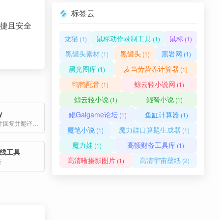
标签云
、快捷且安全
龙猫
鼠标动作录制工具
鼠标
(1)
(1)
(1)
黑罐头素材
黑罐头
黑岩网
(1)
(1)
(1)
黑光图库
麦当劳营养计算器
(1)
(1)
鸭鸭配音
鲸云轻小说网
(1)
(1)
鲸云轻小说
鲲弩小说
(1)
(1)
y
鲲Galgame论坛
鱼缸计算器
(1)
(1)
AI智能生成邮件回复并翻译。复制粘贴邮件，选择语言和回复风格。完全免费，无需注册，支持2000字符，10秒快速生成，完美解决跨语言邮件沟通。
魔笔小说
魔力娃口算题生成器
(1)
(1)
魔力娃
高顿财务工具库
(1)
(1)
在线工具
高清晰摄影图片
高清宇宙壁纸
(1)
(2)
析