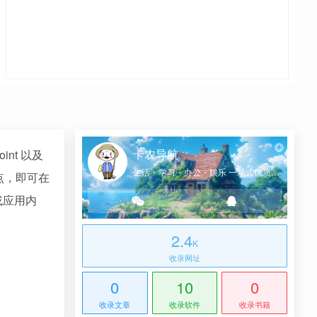
卡农导航
int 以及
生活・学习・办公・娱乐 一站式优质网址导航
站点，即可在
或应用内
2.4
K
收录网址
0
10
0
收录文章
收录软件
收录书籍