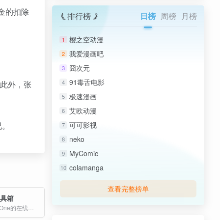
金的扣除
排行榜
日榜
周榜
月榜
樱之空动漫
1
我爱漫画吧
2
囧次元
3
91毒舌电影
4
。此外，张
极速漫画
5
艾欧动漫
6
况。
可可影视
7
neko
8
MyComic
9
colamanga
10
查看完整榜单
工具箱
Tencent EdgeOne的在线开发者工具箱：网络、编码、媒体和全面的实用工具，以实现快速、安全的解决方案。