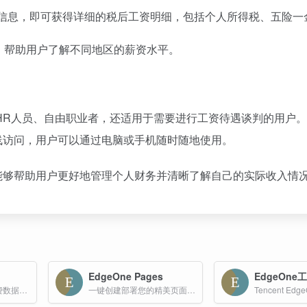
信息，即可获得详细的税后工资明细，包括个人所得税、五险一
，帮助用户了解不同地区的薪资水平。
HR人员、自由职业者，还适用于需要进行工资待遇谈判的用户
线访问，用户可以通过电脑或手机随时随地使用。
能够帮助用户更好地管理个人财务并清晰了解自己的实际收入情
EdgeOne Pages
EdgeOne
提供API数据接口,免费数据调用,API接口平台
一键创建部署您的精美页面，利用边缘技术实现最佳性能。免费一键部署web页面，目前已有2000+用户及500+自定义域名。例如：deepseek/简历/独立站都可以实现一键部署。