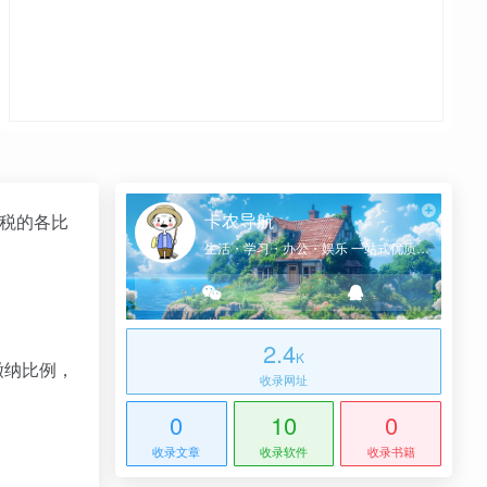
卡农导航
扣税的各比
生活・学习・办公・娱乐 一站式优质网址导航
2.4
K
缴纳比例，
收录网址
0
10
0
收录文章
收录软件
收录书籍