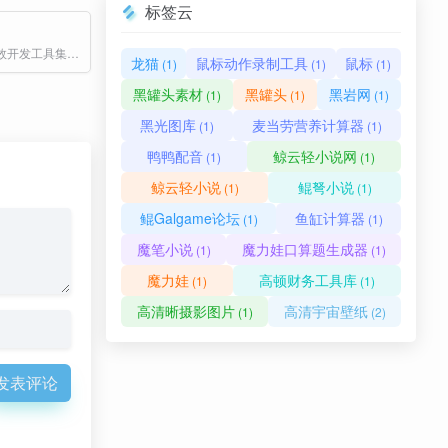
标签云
极速箱提供高效开发工具集成平台，程序员必备在线工具箱，包含JSON处理、编码转换、加密解密、时间转换等提升编程效率的神器
龙猫
鼠标动作录制工具
鼠标
(1)
(1)
(1)
黑罐头素材
黑罐头
黑岩网
(1)
(1)
(1)
黑光图库
麦当劳营养计算器
(1)
(1)
鸭鸭配音
鲸云轻小说网
(1)
(1)
鲸云轻小说
鲲弩小说
(1)
(1)
鲲Galgame论坛
鱼缸计算器
(1)
(1)
魔笔小说
魔力娃口算题生成器
(1)
(1)
魔力娃
高顿财务工具库
(1)
(1)
高清晰摄影图片
高清宇宙壁纸
(1)
(2)
发表评论