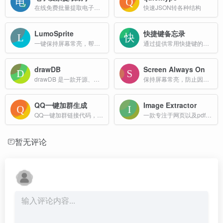
在线免费批量提取电子发票到Excel!
快速JSON转各种结构
LumoSprite
快捷键备忘录
一键保持屏幕常亮，帮助在阅读、学习、工作等场景中提升专注度，避免因屏幕自动熄灭而中断操作。
通过提供常用快捷键的快速访问来帮助用户提高生产力
drawDB
Screen Always On
drawDB 是一款开源、免费且直观的在线数据库设计工具，旨在帮助用户轻松设计和管理数据库。
保持屏幕常亮，防止因系统休眠或长时间未操作而自动切换为离线/离开状态
QQ一键加群生成
Image Extractor
QQ一键加群链接代码，二维码在线制作生成
一款专注于网页以及pdf文档图片批量下载的免费在线工具
暂无评论