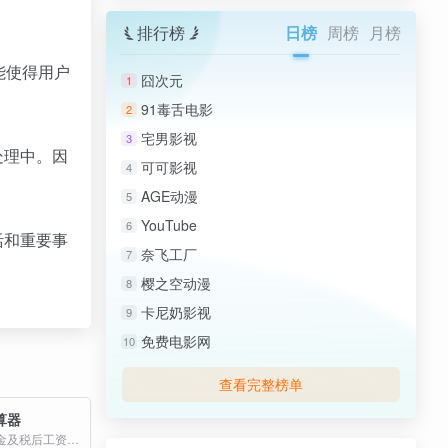
排行榜
日榜
周榜
月榜
能使得用户
囧次元
1
91毒舌电影
2
宅男影视
3
处理中。因
可可影视
4
AGE动漫
5
YouTube
6
活和重要事
奈飞工厂
7
樱之空动漫
8
卡尼奶影视
9
免费电影网
10
查看完整榜单
算器
免费的五险一金及税后工资个税计算器 周边计算服务