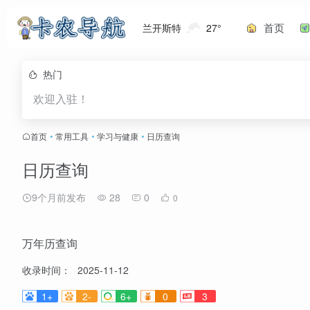
首页
兰开斯特
27°
热门
欢迎入驻！
首页
•
常用工具
•
学习与健康
•
日历查询
日历查询
9个月前发布
28
0
0
万年历查询
收录时间：
2025-11-12
1+
2-
6+
0
3