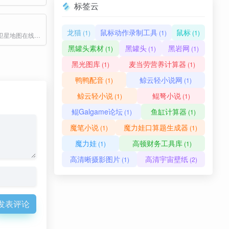
标签云
龙猫
鼠标动作录制工具
鼠标
(1)
(1)
(1)
谷歌地图高清卫星地图在线免费查看
黑罐头素材
黑罐头
黑岩网
(1)
(1)
(1)
黑光图库
麦当劳营养计算器
(1)
(1)
鸭鸭配音
鲸云轻小说网
(1)
(1)
鲸云轻小说
鲲弩小说
(1)
(1)
鲲Galgame论坛
鱼缸计算器
(1)
(1)
魔笔小说
魔力娃口算题生成器
(1)
(1)
魔力娃
高顿财务工具库
(1)
(1)
高清晰摄影图片
高清宇宙壁纸
(1)
(2)
发表评论