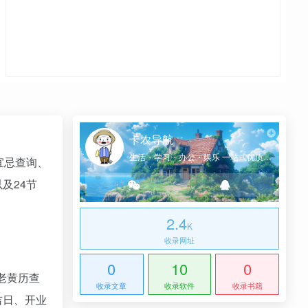
卡农导航
生活・学习・办公・娱乐 一站式优质网址导航
凶宜忌查询、
及24节
2.4
K
收录网址
0
10
0
、老黄历查
收录文章
收录软件
收录书籍
吉日、开业