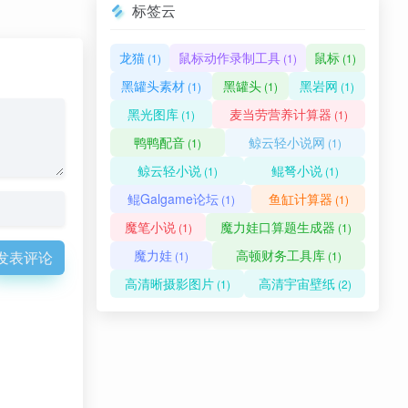
标签云
龙猫
鼠标动作录制工具
鼠标
(1)
(1)
(1)
黑罐头素材
黑罐头
黑岩网
(1)
(1)
(1)
黑光图库
麦当劳营养计算器
(1)
(1)
鸭鸭配音
鲸云轻小说网
(1)
(1)
鲸云轻小说
鲲弩小说
(1)
(1)
鲲Galgame论坛
鱼缸计算器
(1)
(1)
魔笔小说
魔力娃口算题生成器
(1)
(1)
魔力娃
高顿财务工具库
发表评论
(1)
(1)
高清晰摄影图片
高清宇宙壁纸
(1)
(2)