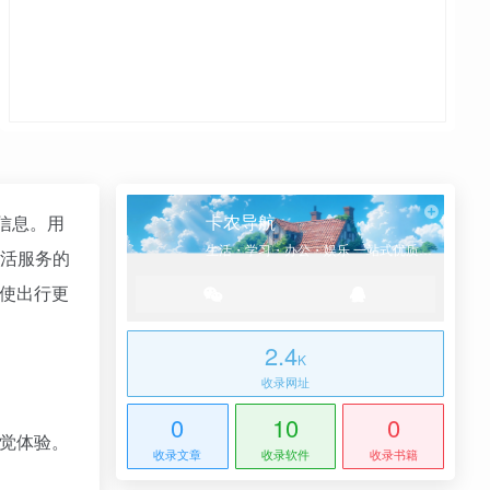
卡农导航
信息。用
生活・学习・办公・娱乐 一站式优质网址导航
活服务的
，使出行更
2.4
K
收录网址
0
10
0
视觉体验。
收录文章
收录软件
收录书籍