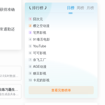
排行榜
日榜
周榜
月榜
中获得准确
囧次元
1
樱之空动漫
2
日常通勤还
宅男影视
3
91毒舌电影
4
YouTube
5
可可影视
6
奈飞工厂
7
AGE动漫
8
糖豆影视
9
提供精准的PM2.5实时数据查询，全国空气质量地图及全国重点城市空气质量指数(AQI)排名
卡尼奶影视
10
满分帮小学生练习题生成器
查看完整榜单
满分帮的练习题生成器具备高度的灵活性和可扩展性。用户可以根据需要选择题目的数量、难度级别以及运算类型，例如加减法、乘除法、括号运算等。