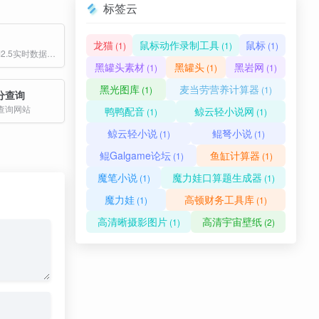
标签云
龙猫
鼠标动作录制工具
鼠标
(1)
(1)
(1)
提供精准的PM2.5实时数据查询，全国空气质量地图及全国重点城市空气质量指数(AQI)排名
黑罐头素材
黑罐头
黑岩网
(1)
(1)
(1)
黑光图库
麦当劳营养计算器
(1)
(1)
分查询
查询网站
鸭鸭配音
鲸云轻小说网
(1)
(1)
鲸云轻小说
鲲弩小说
(1)
(1)
鲲Galgame论坛
鱼缸计算器
(1)
(1)
魔笔小说
魔力娃口算题生成器
(1)
(1)
魔力娃
高顿财务工具库
(1)
(1)
高清晰摄影图片
高清宇宙壁纸
(1)
(2)