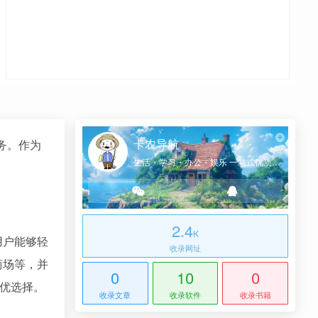
卡农导航
服务。作为
生活・学习・办公・娱乐 一站式优质网址导航
2.4
K
用户能够轻
收录网址
商场等，并
0
10
0
最优选择。
收录文章
收录软件
收录书籍