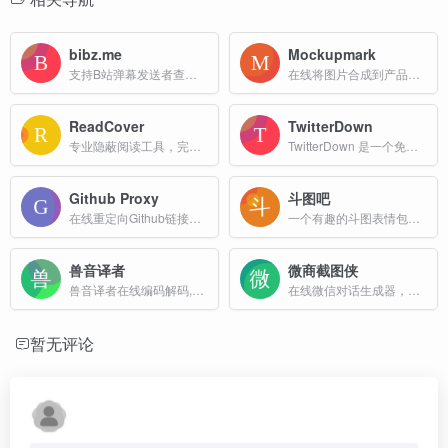
bibz.me
Mockupmark
支持B站弹幕发送者查询、查看某个用户在B站上发布的所有评论、弹幕点赞查询、直播流获取、B站热搜、b站无水印视频下载、B站视频封面获取、b站音频在线提取、封禁用户信息查询
在线将图片合成到产品上面工具
ReadCover
TwitterDown
专业隐蔽阅读工具，完美的办公室摸鱼神器，智能伪装技术模拟Word/Excel/PPT等办公软件界面，支持TXT/EPUB格式，本地存储保护隐私，一键老板键紧急隐藏。
TwitterDown 是一个免费的 Twitter 视频下载工具，旨在帮助用户轻松下载 Twitter（现为X）平台上的视频内容。完全免费，无需注册或订阅，用户可随时使用。
Github Proxy
斗图吧
在线重定向Github链接，支持API、Git Clone、Releases、Archive、Gist、Raw 文件代理加速下载服务
一个有趣的斗图表情包网站
兽音译者
微商截图侠
兽音译者在线编码解码,兽音翻译咆哮体加密解密
在线微信对话生成器，免费对话聊天截图
暂无评论