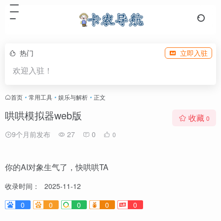
热门
立即入驻
欢迎入驻！
首页
•
常用工具
•
娱乐与解析
•
正文
哄哄模拟器web版
收藏
0
9个月前发布
27
0
0
你的AI对象生气了，快哄哄TA
收录时间：
2025-11-12
0
0
0
0
0