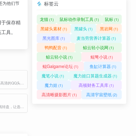
还为他们节
标签云
龙猫
鼠标动作录制工具
鼠标
(1)
(1)
(1)
用于保存精
黑罐头素材
黑罐头
黑岩网
(1)
(1)
(1)
该工具。
黑光图库
麦当劳营养计算器
(1)
(1)
鸭鸭配音
鲸云轻小说网
(1)
(1)
鲸云轻小说
鲲弩小说
(1)
(1)
鲲Galgame论坛
鱼缸计算器
(1)
(1)
魔笔小说
魔力娃口算题生成器
(1)
(1)
QQ头像网分享高清的QQ头像图片、微信头像、QQ头像、好看的动漫头像等头像图片大全，更有海量男生、女生、情侣热门头像资源大全。
魔力娃
高顿财务工具库
(1)
(1)
高清晰摄影图片
高清宇宙壁纸
(1)
(2)
一款免费的在线转盘，让选择变得简单又有趣。无论是随机点名、抽奖活动，还是日常的小决定，都能帮你快速做出公平选择。