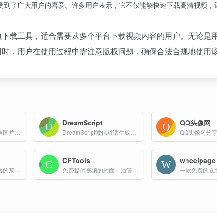
受到了广大用户的喜爱。许多用户表示，它不仅能够快速下载高清视频，
频下载工具，适合需要从多个平台下载视频内容的用户。无论是
同时，用户在使用过程中需注意版权问题，确保合法合规地使用
DreamScript
QQ头像网
在线免费生成各种装逼图片,装逼在线生成器,凡尔赛图片,火车票生成器,装逼神器小助,装逼助手,整蛊专家,一键生成朋友圈装逼图片
DreamScript微信对话生成器是一款免费且功能强大的在线工具，主要用于模拟真实的微信聊天界面，支持多种交互功能和内容生成。
CFTools
wheelpage
生成模仿小米相机风格的莱卡水印照片，支持多种品牌的相机水印生成，包括佳能、尼康、索尼、苹果、华为、小米和大疆等品牌。
免费提供视频的封面，油管,B站,N站,西瓜封面下载，缩略图预览和下载功能,目前支持视频类型HD、HQ、1080p、4K视频封面