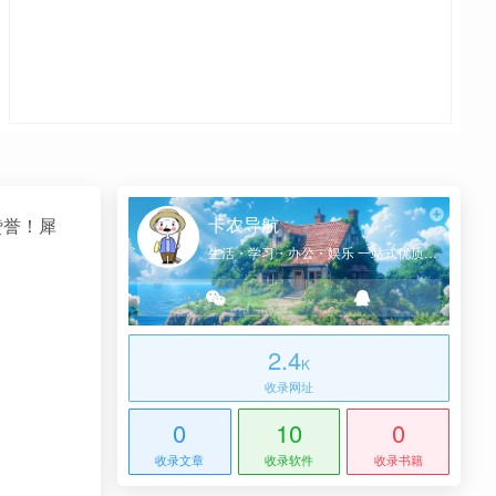
卡农导航
赞誉！犀
生活・学习・办公・娱乐 一站式优质网址导航
2.4
K
收录网址
0
10
0
收录文章
收录软件
收录书籍