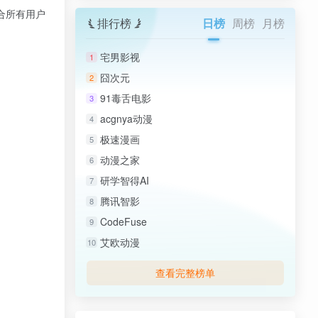
合所有用户
排行榜
日榜
周榜
月榜
宅男影视
1
囧次元
2
91毒舌电影
3
acgnya动漫
4
极速漫画
5
动漫之家
6
研学智得AI
7
腾讯智影
8
CodeFuse
9
艾欧动漫
10
查看完整榜单