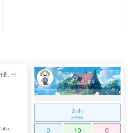
卡农导航
日语、韩
生活・学习・办公・娱乐 一站式优质网址导航
2.4
K
收录网址
0
10
0
tube、