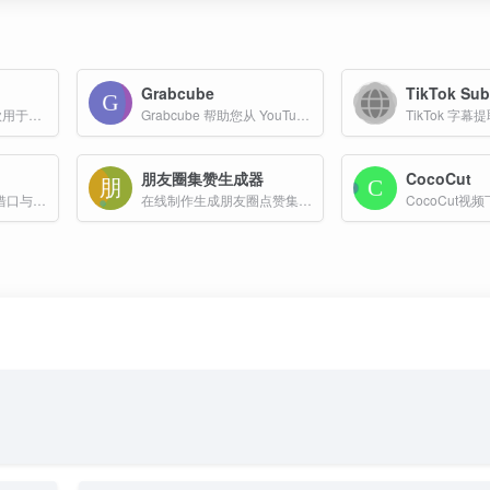
Grabcube
“果冻代理下载”是一款用于加速下载国外资源（如GitHub项目）的工具
Grabcube 帮助您从 YouTube、Bilibili、Facebook、X、Twitter 等平台下载视频，将语音转换为文字，将字幕翻译成多种语言并播放 — 非常适合内容创作者、学习者和专业人士。
朋友圈集赞生成器
CocoCut
一款专注于生成各类借口与理由的实用工具平台，核心定位为 “帮用户优雅说‘不’，规避尴尬场景”，凭借 AI 技术为不同需求的用户提供高效、合适的借口解决方案
在线制作生成朋友圈点赞集赞图片工具