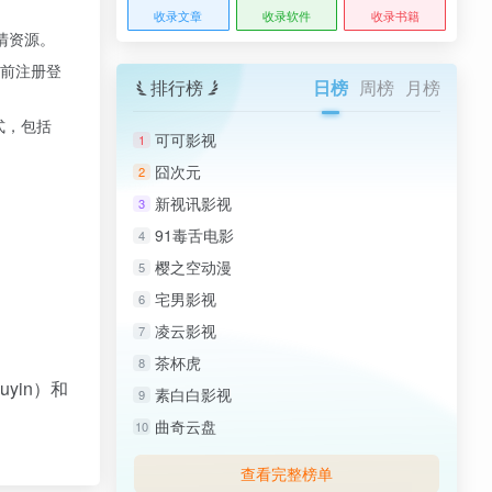
收录文章
收录软件
收录书籍
清资源。
提前注册登
排行榜
日榜
周榜
月榜
式，包括
可可影视
1
囧次元
2
新视讯影视
3
91毒舌电影
4
樱之空动漫
5
宅男影视
6
凌云影视
7
茶杯虎
8
yin）和
素白白影视
9
曲奇云盘
10
查看完整榜单