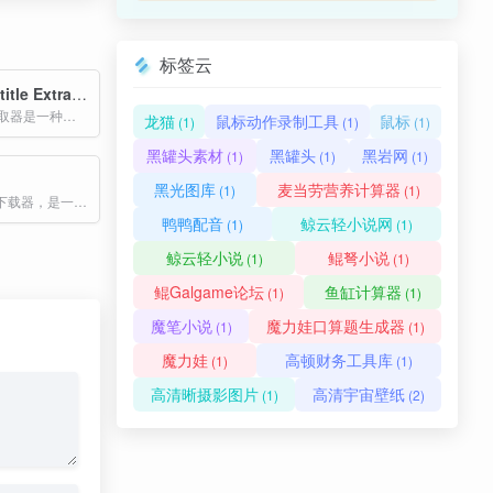
标签云
TikTok Subtitle Extractor
TikTok 字幕提取器是一种在线工具，帮助你快速从 TikTok 视频中提取官方或自动生成的字幕文本。这些字幕可用于语言学习、内容创作、SEO 分析、教学整理等。
龙猫
鼠标动作录制工具
鼠标
(1)
(1)
(1)
黑罐头素材
黑罐头
黑岩网
(1)
(1)
(1)
黑光图库
麦当劳营养计算器
(1)
(1)
CocoCut视频下载器，是一款功能强大的浏览器扩展工具，主要用于下载网页中的视频和音乐资源。
鸭鸭配音
鲸云轻小说网
(1)
(1)
鲸云轻小说
鲲弩小说
(1)
(1)
鲲Galgame论坛
鱼缸计算器
(1)
(1)
魔笔小说
魔力娃口算题生成器
(1)
(1)
魔力娃
高顿财务工具库
(1)
(1)
高清晰摄影图片
高清宇宙壁纸
(1)
(2)