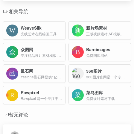
相关导航
WeaveSilk
新片场素材
光线艺术在线绘画工具
正版视频素材,AE模板,音乐,图片素材交易平台
众图网
Barnimages
专注精品设计素材模板,原创图库免费下载
免费图库网站
邑石网
360图片
Yestone邑石网提供1亿正版图片、字体、音乐素材，保证100%的正版授权。专注于为广告设计、营销创意等行业提供低价可靠的正版素材解决方案
360图片官网是一个专注于提供高质量图片搜索服务的平台，该网站收录了数十亿高清美图，涵盖壁纸、素材、头像、写真、摄影、风景等多种类型，满足用户在不同场景下的需求。
Rawpixel
菜鸟图库
Rawpixel 是一个专注于提供高质量图片素材的在线平台，旨在为设计师、创意工作者和商业用户提供丰富的视觉资源。
免费设计素材下载
暂无评论