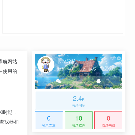
卡农导航
导航网站
生活・学习・办公・娱乐 一站式优质网址导航
在使用的
2.4
K
收录网址
和时期，
0
10
0
队查找器和
收录文章
收录软件
收录书籍