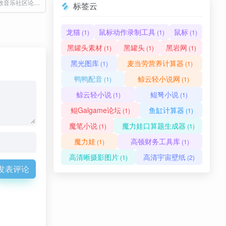
免费的在线音效音乐社区论坛类素材资源库网站
标签云
龙猫
鼠标动作录制工具
鼠标
(1)
(1)
(1)
黑罐头素材
黑罐头
黑岩网
(1)
(1)
(1)
黑光图库
麦当劳营养计算器
(1)
(1)
鸭鸭配音
鲸云轻小说网
(1)
(1)
鲸云轻小说
鲲弩小说
(1)
(1)
鲲Galgame论坛
鱼缸计算器
(1)
(1)
魔笔小说
魔力娃口算题生成器
(1)
(1)
魔力娃
高顿财务工具库
(1)
(1)
高清晰摄影图片
高清宇宙壁纸
(1)
(2)
发表评论