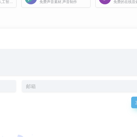
StockTune 是一个由人工智能驱动的免费音乐库平台，专为内容创作者、电影制作人、广告商和游戏开发者等提供高质量、免版税的音乐资源。
免费声音素材,声音制作