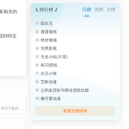
排行榜
日榜
周榜
月榜
术家相关的
。
囧次元
1
漫漫漫画
2
找到特定
绝对领域
3
宅男影视
4
无名小站(片库)
5
ACG壁纸
6
次元小镇
7
艾欧动漫
8
公积金贷款与商业贷款比较
9
佩可爱动漫
10
Sampld 是一个专注于提供高音质、免版权音乐素材的平台，用户可以免费下载和使用这些音乐资源进行商业或非商业用途。
查看完整榜单