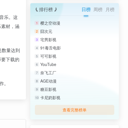
排行榜
日榜
周榜
月榜
版税音乐。这
樱之空动漫
1
乐素材，涵
囧次元
2
宅男影视
3
91毒舌电影
4
，总数量达到
可可影视
5
择要下载的
YouTube
6
奈飞工厂
7
AGE动漫
8
创作。
糖豆影视
9
卡尼奶影视
10
查看完整榜单