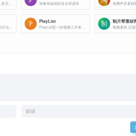
正版视频素材,AE模板,音乐,图片素材交易平台
海量免版税的音乐资源库
免费声音素材
PlayList
制片帮素材
免费的在线音效音乐社区论坛类素材资源库网站
PlayList是一款视频工作者素材平台网站。涵盖音乐、音效、视频、AI语音四个种类的内容资源，一站式解决视频工作者的素材需求。海量库存资源，覆盖多数业务场景，每次下载均提供正...