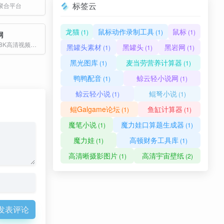
标签云
聚合平台
龙猫
鼠标动作录制工具
鼠标
(1)
(1)
(1)
网
视频素材,正版8K高清视频素材下载
黑罐头素材
黑罐头
黑岩网
(1)
(1)
(1)
黑光图库
麦当劳营养计算器
(1)
(1)
鸭鸭配音
鲸云轻小说网
(1)
(1)
鲸云轻小说
鲲弩小说
(1)
(1)
鲲Galgame论坛
鱼缸计算器
(1)
(1)
魔笔小说
魔力娃口算题生成器
(1)
(1)
魔力娃
高顿财务工具库
(1)
(1)
高清晰摄影图片
高清宇宙壁纸
(1)
(2)
发表评论