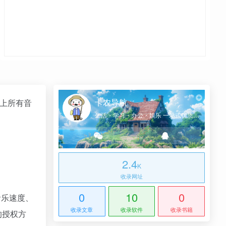
卡农导航
站上所有音
生活・学习・办公・娱乐 一站式优质网址导航
2.4
K
收录网址
0
10
0
音乐速度、
收录文章
收录软件
收录书籍
的授权方