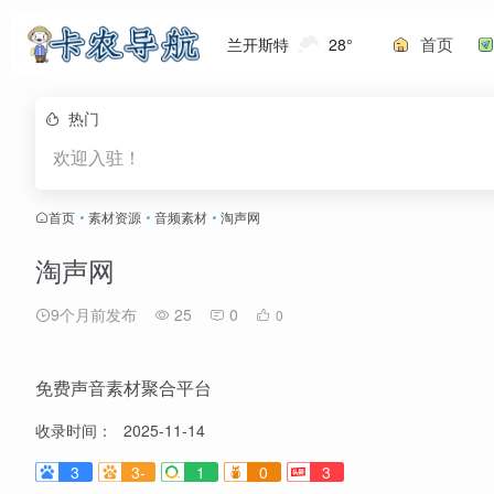
首页
兰开斯特
28°
热门
欢迎入驻！
首页
•
素材资源
•
音频素材
•
淘声网
淘声网
9个月前发布
25
0
0
免费声音素材聚合平台
收录时间：
2025-11-14
3
3-
1
0
3