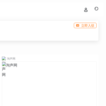
立即入驻
淘声网