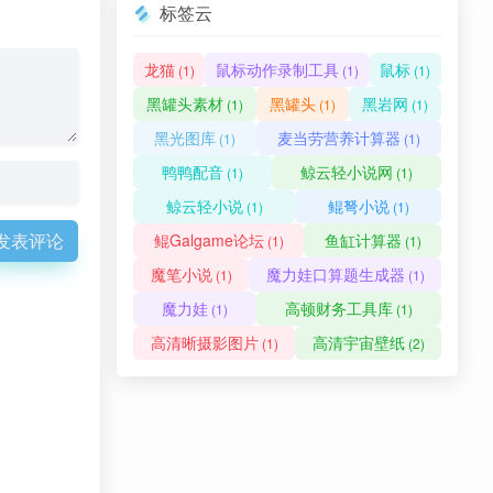
标签云
龙猫
鼠标动作录制工具
鼠标
(1)
(1)
(1)
黑罐头素材
黑罐头
黑岩网
(1)
(1)
(1)
黑光图库
麦当劳营养计算器
(1)
(1)
鸭鸭配音
鲸云轻小说网
(1)
(1)
鲸云轻小说
鲲弩小说
(1)
(1)
发表评论
鲲Galgame论坛
鱼缸计算器
(1)
(1)
魔笔小说
魔力娃口算题生成器
(1)
(1)
魔力娃
高顿财务工具库
(1)
(1)
高清晰摄影图片
高清宇宙壁纸
(1)
(2)