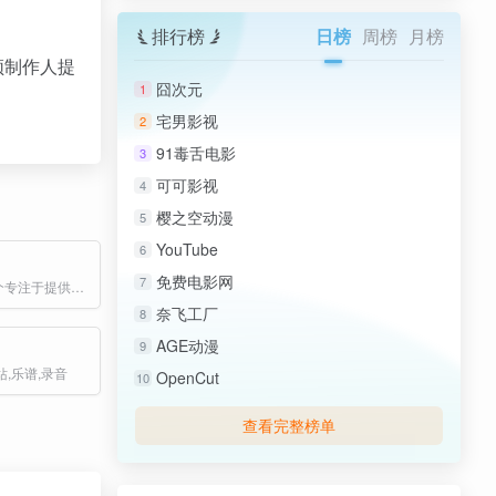
排行榜
日榜
周榜
月榜
频制作人提
囧次元
1
宅男影视
2
91毒舌电影
3
可可影视
4
樱之空动漫
5
YouTube
6
免费电影网
7
Sampld 是一个专注于提供高音质、免版权音乐素材的平台，用户可以免费下载和使用这些音乐资源进行商业或非商业用途。
奈飞工厂
8
AGE动漫
9
,乐谱,录音
OpenCut
10
查看完整榜单