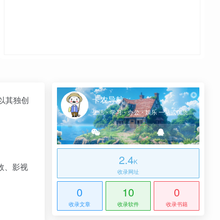
卡农导航
站以其独创
生活・学习・办公・娱乐 一站式优质网址导航
2.4
K
效、影视
收录网址
0
10
0
收录文章
收录软件
收录书籍