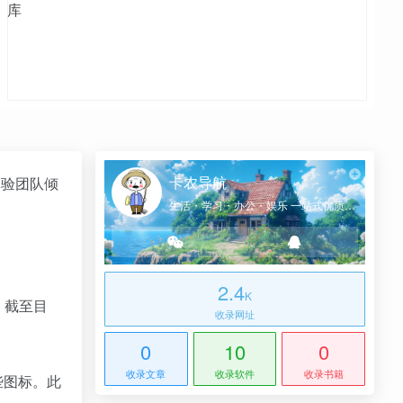
卡农导航
体验团队倾
生活・学习・办公・娱乐 一站式优质网址导航
2.4
K
。截至目
收录网址
0
10
0
收录文章
收录软件
收录书籍
些图标。此