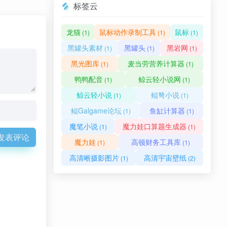
标签云
龙猫
鼠标动作录制工具
鼠标
(1)
(1)
(1)
黑罐头素材
黑罐头
黑岩网
(1)
(1)
(1)
黑光图库
麦当劳营养计算器
(1)
(1)
鸭鸭配音
鲸云轻小说网
(1)
(1)
鲸云轻小说
鲲弩小说
(1)
(1)
鲲Galgame论坛
鱼缸计算器
(1)
(1)
魔笔小说
魔力娃口算题生成器
(1)
(1)
发表评论
魔力娃
高顿财务工具库
(1)
(1)
高清晰摄影图片
高清宇宙壁纸
(1)
(2)