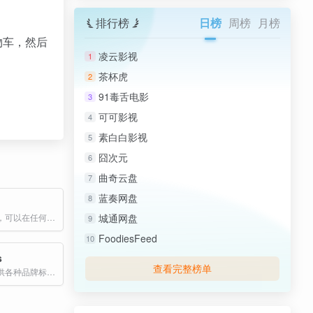
排行榜
日榜
周榜
月榜
物车，然后
凌云影视
1
茶杯虎
2
91毒舌电影
3
可可影视
4
素白白影视
5
囧次元
6
曲奇云盘
7
蓝奏网盘
8
免费素材图片，可以在任何地方使用。✓ 免费用于商业用途 ✓ 无需注明归属
城通网盘
9
FoodiesFeed
10
s
查看完整榜单
一个专注于提供各种品牌标志设计和创意资源的平台