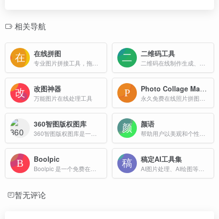
相关导航
在线拼图
二维码工具
专业图片拼接工具，拖拽拼接，一键导出高清作品。完全免费，无需注册，即开即用，高清导出。
二维码在线制作生成、美化等
改图神器
Photo Collage Maker
万能图片在线处理工具
永久免费在线照片拼图制作器，无需注册账号，直接在浏览器中使用，支持JPG、PNG、PDF等多种格式导出。提供丰富的模板和编辑工具，包括文字添加、贴纸装饰、滤镜效果等功能。
360智图版权图库
颜语
360智图版权图库是一款基于人工智能技术的图片版权查询平台，其核心功能包括版权图片查询、相似图片推荐、免费版权图库供给
帮助用户以美观和个性化的方式分享书摘、笔记或备忘录
Boolpic
稿定AI工具集
Boolpic 是一个免费在线 AI 抠图工具，功能包括背景去除与替换、照片特效与滤镜、照片动画、图像裁剪与压缩等，通过 AI 技术提升资源质量，使照片编辑更简单快捷 。
AI图片处理、AI绘图等一站式AI图像创作和设计平台；
暂无评论