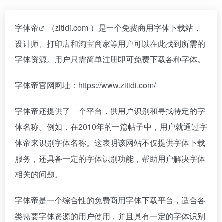
字体帝
（zitidi.com ）是一个免费商用字体下载站，
设计师、打印店和淘宝商家等用户可以在此找到所需的
字体资源。用户只需简单注册即可免费下载各种字体。
字体帝官网网址：https://www.zitidi.com/
字体帝还提供了一个平台，供用户识别和寻找特定的字
体名称。例如，在2010年的一篇帖子中，用户就通过字
体帝来识别字体名称。这表明该网站不仅提供字体下载
服务，还具备一定的字体识别功能，帮助用户解决字体
相关的问题。
字体帝是一个综合性的免费商用字体下载平台，适合各
类需要字体资源的用户使用，并且具有一定的字体识别