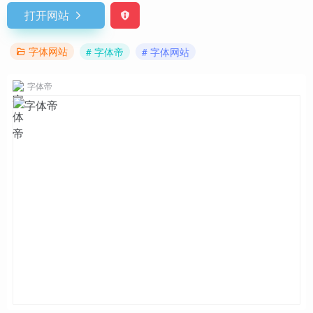
打开网站
字体网站
# 字体帝
# 字体网站
字体帝