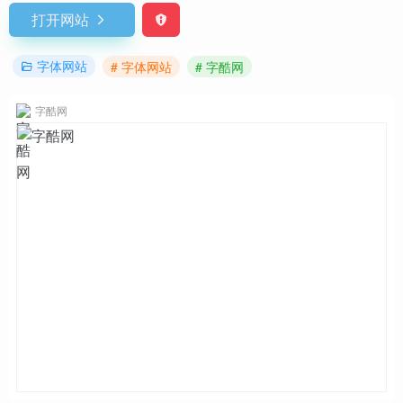
打开网站
字体网站
# 字体网站
# 字酷网
字酷网