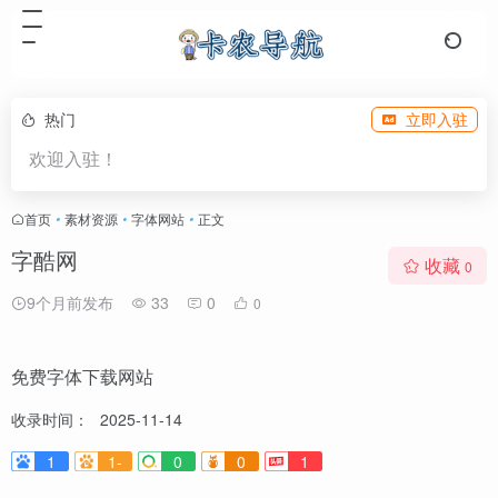
热门
立即入驻
欢迎入驻！
首页
•
素材资源
•
字体网站
•
正文
字酷网
收藏
0
9个月前发布
33
0
0
免费字体下载网站
收录时间：
2025-11-14
1
1-
0
0
1