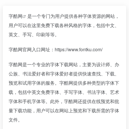
字酷网
是一个专门为用户提供各种字体资源的网站，
用户可以在这里免费下载各种风格的字体，包括中文、
英文、手写、印刷等等。
字酷网官网入口网址：https://www.fontku.com/
字酷网是一个专业的字体下载网站，主要为设计师、办
公族、书法爱好者和字体爱好者提供快速查找、下载、
预览和试用字体的服务。字酷网提供多种类型的字体下
载，包括中英文免费字体、手写字体、书法字体、艺术
字体和手机字体等。此外，字酷网还提供在线预览和批
量下载功能，用户可以在网站上预览和下载所需的字体
文件。