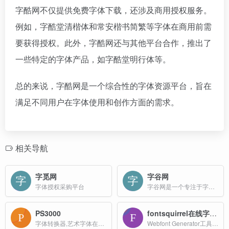
字酷网不仅提供免费字体下载，还涉及商用授权服务。
例如，字酷堂清楷体和常安楷书简繁等字体在商用前需
要获得授权。此外，字酷网还与其他平台合作，推出了
一些特定的字体产品，如字酷堂明行体等。
总的来说，字酷网是一个综合性的字体资源平台，旨在
满足不同用户在字体使用和创作方面的需求。
相关导航
字觅网
字谷网
字体授权采购平台
字谷网是一个专注于字体商用授权和字体资源的平台，提供多种字体的商用授权服务。
PS3000
fontsquirrel在线字体转换
字体转换器,艺术字体在线生成,书法字体转换器在线转换
Webfont Generator工具允许用户将本地字体转换为适用于网页的格式（如 EOT、WOFF、TTF 和 SVG），只需上传字体文件并选择所需的输出格式，即可生成兼容不同浏览器的字体包。