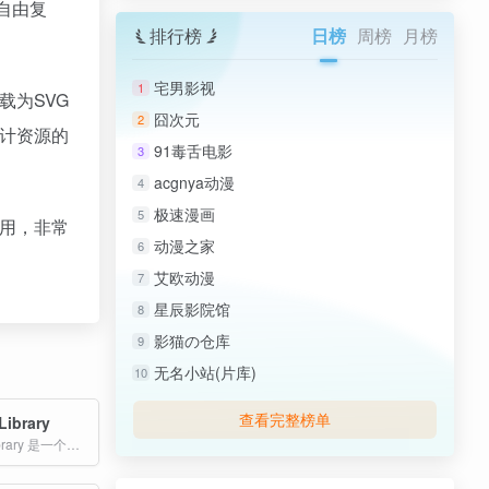
户自由复
排行榜
日榜
周榜
月榜
宅男影视
1
载为SVG
囧次元
2
设计资源的
91毒舌电影
3
acgnya动漫
4
极速漫画
5
使用，非常
动漫之家
6
艾欧动漫
7
星辰影院馆
8
影猫の仓库
9
无名小站(片库)
10
查看完整榜单
Library
TheDoodleLibrary 是一个专注于提供自由手绘线描图库的在线平台，其内容丰富多样，旨在激发用户的创造力和灵感。