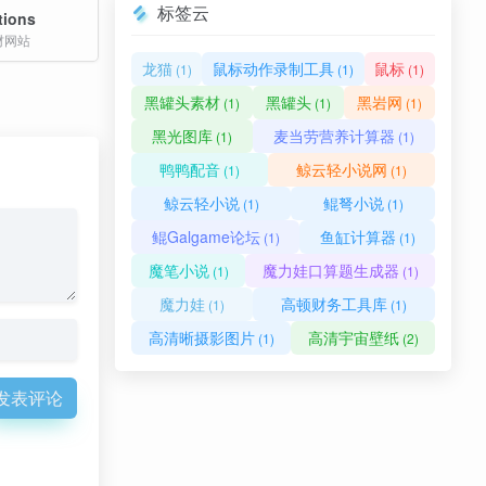
标签云
ations
材网站
龙猫
鼠标动作录制工具
鼠标
(1)
(1)
(1)
黑罐头素材
黑罐头
黑岩网
(1)
(1)
(1)
黑光图库
麦当劳营养计算器
(1)
(1)
鸭鸭配音
鲸云轻小说网
(1)
(1)
鲸云轻小说
鲲弩小说
(1)
(1)
鲲Galgame论坛
鱼缸计算器
(1)
(1)
魔笔小说
魔力娃口算题生成器
(1)
(1)
魔力娃
高顿财务工具库
(1)
(1)
高清晰摄影图片
高清宇宙壁纸
(1)
(2)
发表评论