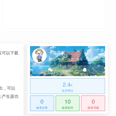
卡农导航
仅可以下载
生活・学习・办公・娱乐 一站式优质网址导航
2.4
K
释出，可以
收录网址
上产生器功
0
10
0
收录文章
收录软件
收录书籍