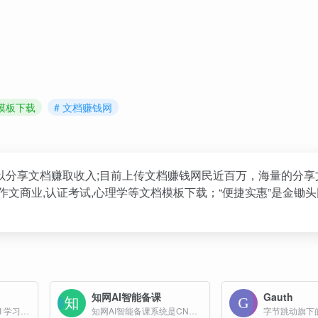
档模板下载
# 文档赚钱网
以分享文档赚取收入;目前上传文档赚钱网民近百万，海量的分享
结,作文商业,认证考试,心理学等文档模板下载；“便捷实惠”是金锄
知网AI智能备课
Gauth
TurboLearn 是您的 AI 学习助手，可创建简洁的笔记和清晰的图表。上传资料，生成见解，并立即提升您的学习效率。
知网AI智能备课系统是CNKI推出的一款基于人工智能技术的教育工具，旨在通过智能化手段提升教师备课效率和教学质量。