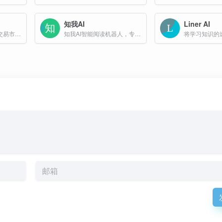
知我AI
Liner AI
五网是一个电子文档交易市场，基于互联网的数字资源分享和下载的网络平台，主要提供教育、学术研究、可行性报告、技术方案等模板文档以及参考文献资料，尤其在办公和商业等领域拥有海量的原创和精品资源，平台支持AI智能创作、文档转换、论文写作等功能。
知我AI智能阅读机器人，专注搭建个人专属知识库，提升知识获取和利用效率，知我AI快速阅读视频、网页、文档、且总结相关内容，提炼精华要点，智能阅读分类管理知识库，碎片整合集...
将学习知识的