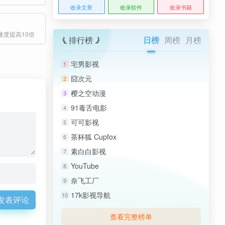
收录文章
收录软件
收录书籍
速度提高10倍
排行榜
日榜
周榜
月榜
宅男影视
1
囧次元
2
樱之空动漫
3
91毒舌电影
4
可可影视
5
茶杯狐 Cupfox
6
素白白影视
7
YouTube
8
奈飞工厂
9
17k影视导航
10
发表评论
查看完整榜单