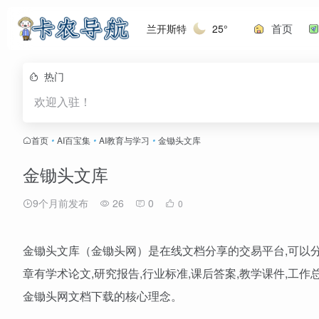
首页
兰开斯特
25°
热门
欢迎入驻！
首页
•
AI百宝集
•
AI教育与学习
•
金锄头文库
金锄头文库
9个月前发布
26
0
0
金锄头文库（金锄头网）是在线文档分享的交易平台,可以
章有学术论文,研究报告,行业标准,课后答案,教学课件,工作
金锄头网文档下载的核心理念。