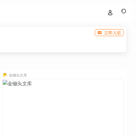
立即入驻
金锄头文库