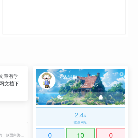
文章有学
卡农导航
头网文档下
生活・学习・办公・娱乐 一站式优质网址导航
2.4
K
收录网址
0
10
0
字节跳动旗下的一款面向海外市场的 AI 教育工具