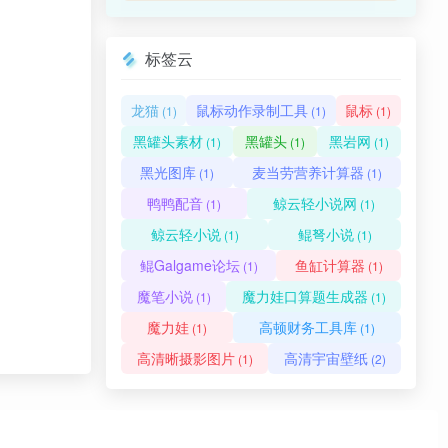
标签云
龙猫
鼠标动作录制工具
鼠标
(1)
(1)
(1)
黑罐头素材
黑罐头
黑岩网
(1)
(1)
(1)
黑光图库
麦当劳营养计算器
(1)
(1)
鸭鸭配音
鲸云轻小说网
(1)
(1)
鲸云轻小说
鲲弩小说
(1)
(1)
鲲Galgame论坛
鱼缸计算器
(1)
(1)
魔笔小说
魔力娃口算题生成器
(1)
(1)
魔力娃
高顿财务工具库
(1)
(1)
高清晰摄影图片
高清宇宙壁纸
(1)
(2)