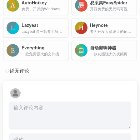
AutoHotkey
易采集EasySpider
免费、开源的Windows平台下的热键脚本语言，通过编写简单的脚本来自动化键盘和鼠标的操作，提高工作效率
开源免费的无代码可视化爬虫软件
Lazyeat
Heynote
Lazyeat 是一款专为解决吃饭时看剧、刷网页沾油手问题设计的免接触控制工具，通过摄像头识别手势实现对设备的远程操控，让用户无需触碰键盘鼠标即可完成各类操作。
专为开发人员设计的记事本应用
Everything
自动剪辑神器
一款免费强大的文件搜索工具
一款功能强大的视频剪辑工具，提高视频制作效率
暂无评论