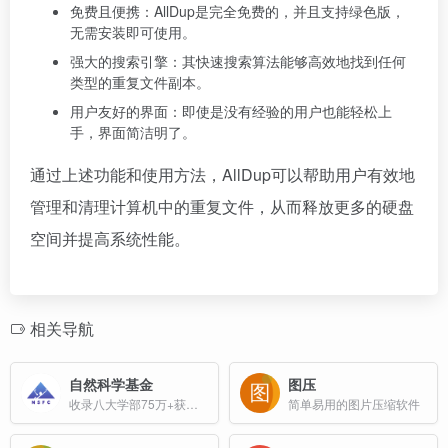
免费且便携：AllDup是完全免费的，并且支持绿色版，
无需安装即可使用。
强大的搜索引擎：其快速搜索算法能够高效地找到任何
类型的重复文件副本。
用户友好的界面：即使是没有经验的用户也能轻松上
手，界面简洁明了。
通过上述功能和使用方法，AllDup可以帮助用户有效地
管理和清理计算机中的重复文件，从而释放更多的硬盘
空间并提高系统性能。
相关导航
自然科学基金
图压
收录八大学部75万+获批项目、635万+研究成果，支持多维度数据检索与一键下载历年结题报告。丰富的可视化图表展示，跟踪研究热点与项目趋势，拓展选题思路。依托AI虚拟专家和3亿+真实文献，赋能基金申报全流程，提升申报效率与竞争力。
简单易用的图片压缩软件