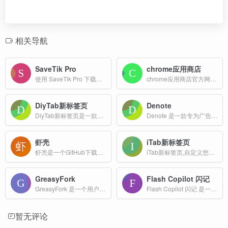
相关导航
SaveTik Pro
chrome应用商店
使用 SaveTik Pro 下载所有 TikTok 视频，批量 Tiktok 个人资料下载器，按用户名免费批量下载 TikTok 视频的工具
chrome应用商店官方网站搜索下载插件入口
DiyTab新标签页
Denote
DiyTab新标签页是一款功能丰富、高度可定制的浏览器插件，旨在为用户提供一个既美观又实用的浏览体验，一个可以任意diy的新标签页插件。
Denote 是一款专为广告创作者、创意工作者和跨境电商团队设计的免费、一站式云端素材管理工具。其主要功能包括广告素材的收集、保存、管理和分析，同时支持团队协作和 AI 辅助创作。
虾壳
iTab新标签页
虾壳是一个GitHub下载加速网站，提供GitHub文件加速服务，支持API、Git以及Releases、 Archive、gist、raw.githubusercontent.com等文件代理加速下载
iTab新标签页,自定义您新标签页上的网站和壁纸以及搜索引擎,创建和编辑属于您自己的浏览器标签页,精美日历、炫酷天气、每日头条、海量壁纸、常用网址随心订制
GreasyFork
Flash Copilot 闪记
GreasyFork 是一个用户脚本托管平台，旨在为用户提供创建、分享和安装用户脚本的功能。这些脚本可以增强或修改网站的功能，从而改善用户的浏览体验。
Flash Copilot 闪记 是一款以提升浏览器效率为核心的浏览器超级助手，旨在通过多种功能和优化手段，帮助用户在浏览网页时提高效率，节省时间。
暂无评论