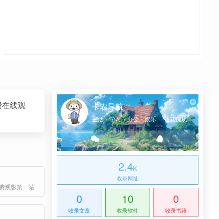
费在线观
卡农导航
生活・学习・办公・娱乐 一站式优质网址导航
2.4
K
收录网址
免费观影第一站
0
10
0
收录文章
收录软件
收录书籍