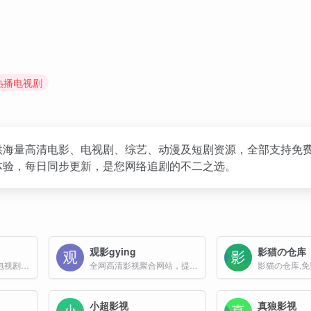
 热播电视剧
供海量高清电影、电视剧、综艺、动漫及短剧资源，全部支持免
体验，每日同步更新，是您网络追剧的不二之选。
观影gying
影猫の仓库
提供最新鲜的电影，电视剧，动画更新，免费观看最新Netflix（奈飞），Hulu，HBO，Apple，Amazon，Disney(迪士尼)等流媒体平台独占影视内容
全网高清影视聚合网站，提供丰富的影视资源
影猫の仓库,
小超影视
真狼影视