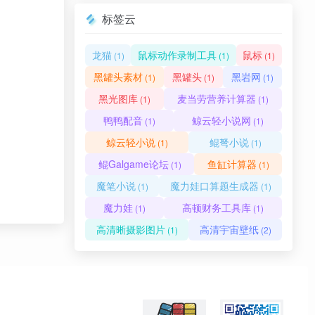
标签云
龙猫
鼠标动作录制工具
鼠标
(1)
(1)
(1)
黑罐头素材
黑罐头
黑岩网
(1)
(1)
(1)
黑光图库
麦当劳营养计算器
(1)
(1)
鸭鸭配音
鲸云轻小说网
(1)
(1)
鲸云轻小说
鲲弩小说
(1)
(1)
鲲Galgame论坛
鱼缸计算器
(1)
(1)
魔笔小说
魔力娃口算题生成器
(1)
(1)
魔力娃
高顿财务工具库
(1)
(1)
高清晰摄影图片
高清宇宙壁纸
(1)
(2)