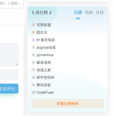
免费在线影视网站，汇聚国内外最新最全的电影、电视剧、动漫、综艺以及美剧、英剧、韩剧、日剧等海外剧集
排行榜
日榜
周榜
月榜
宅男影视
1
囧次元
2
91毒舌电影
3
acgnya动漫
4
yymanhua
5
极速漫画
6
动漫之家
7
研学智得AI
8
腾讯智影
9
发表评论
CodeFuse
10
查看完整榜单