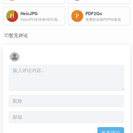
Barnimages
Quitar Fondo
免费图库网站
Quitar Fondo 是一个AI在线图片去背景工具,支持JPG、PNG、WEBP、GIF等主流格式，单张图片最大支持10MB，分辨率最高可达4000×4000像素。
Imgdiet
UTOimage
Imgdiet 是一款完全基于浏览器的免费在线图片压缩与转换工具，无需下载安装任何软件，也不需要注册账号。
一个韩国的一站式高质量设计素材下载网站
PDF在线工具
稿定AI抠图
格式转换，合并分割，加密解密等
AI智能抠图、证件照换底色、批量抠图
HeicJPG
PDF2Go
HeicJPG支持将HEIC格式的图片批量转换为JPG、PNG或GIF格式。用户只需上传HEIC文件，选择输出格式，即可快速下载转换后的文件。该工具无需安装，操作简单，适合个人用户。
免费的在线PDF转换器
暂无评论