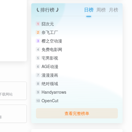
排行榜
日榜
周榜
月榜
囧次元
1
奈飞工厂
2
樱之空动漫
3
免费电影网
4
宅男影视
5
AGE动漫
6
漫漫漫画
7
绝对领域
8
Handyarrows
9
下载网站
OpenCut
10
查看完整榜单
库