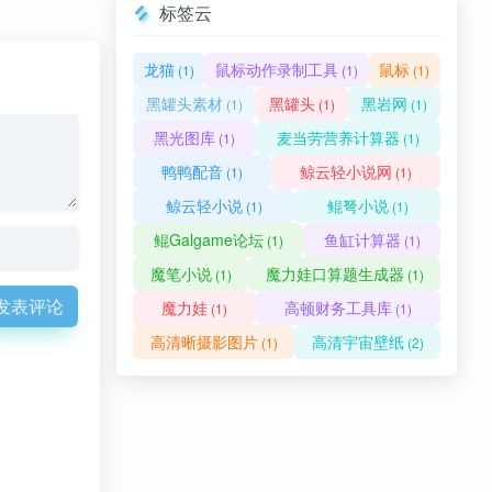
标签云
龙猫
鼠标动作录制工具
鼠标
(1)
(1)
(1)
黑罐头素材
黑罐头
黑岩网
(1)
(1)
(1)
黑光图库
麦当劳营养计算器
(1)
(1)
鸭鸭配音
鲸云轻小说网
(1)
(1)
鲸云轻小说
鲲弩小说
(1)
(1)
鲲Galgame论坛
鱼缸计算器
(1)
(1)
魔笔小说
魔力娃口算题生成器
(1)
(1)
发表评论
魔力娃
高顿财务工具库
(1)
(1)
高清晰摄影图片
高清宇宙壁纸
(1)
(2)