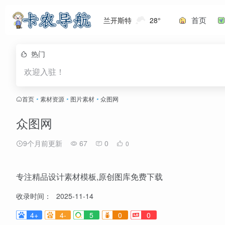
首页
兰开斯特
28°
热门
欢迎入驻！
首页
•
素材资源
•
图片素材
•
众图网
众图网
9个月前更新
67
0
0
专注精品设计素材模板,原创图库免费下载
收录时间：
2025-11-14
4+
4-
5
0
0