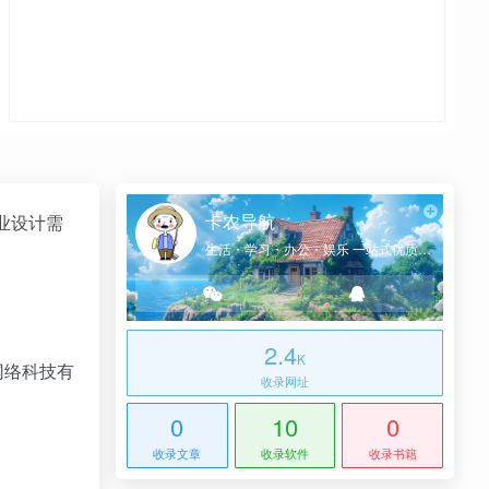
卡农导航
业设计需
生活・学习・办公・娱乐 一站式优质网址导航
2.4
K
网络科技有
收录网址
0
10
0
收录文章
收录软件
收录书籍