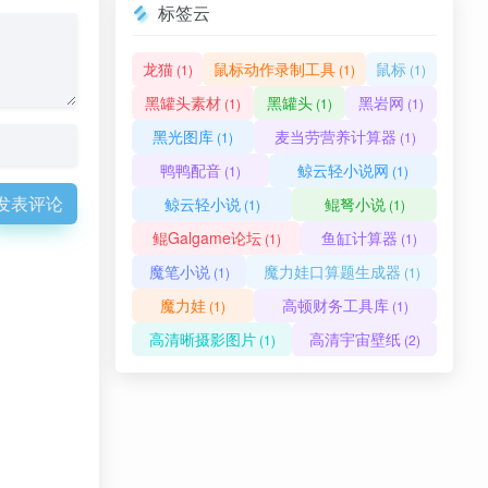
标签云
龙猫
鼠标动作录制工具
鼠标
(1)
(1)
(1)
黑罐头素材
黑罐头
黑岩网
(1)
(1)
(1)
黑光图库
麦当劳营养计算器
(1)
(1)
鸭鸭配音
鲸云轻小说网
(1)
(1)
发表评论
鲸云轻小说
鲲弩小说
(1)
(1)
鲲Galgame论坛
鱼缸计算器
(1)
(1)
魔笔小说
魔力娃口算题生成器
(1)
(1)
魔力娃
高顿财务工具库
(1)
(1)
高清晰摄影图片
高清宇宙壁纸
(1)
(2)