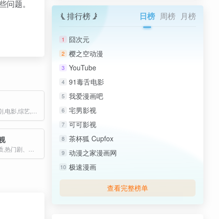
这些问题。
排行榜
日榜
周榜
月榜
囧次元
1
樱之空动漫
2
YouTube
3
91毒舌电影
4
我爱漫画吧
5
宅男影视
6
最新韩国电视剧,电影,综艺,韩剧TV
可可影视
7
茶杯狐 Cupfox
影视
8
流畅简洁高画质,热门剧、热门番剧、冷门电影免费在线观看
动漫之家漫画网
9
极速漫画
10
查看完整榜单