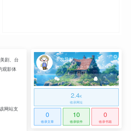
卡农导航
美剧、台
生活・学习・办公・娱乐 一站式优质网址导航
的观影体
2.4
K
收录网址
，该网站支
0
10
0
收录文章
收录软件
收录书籍