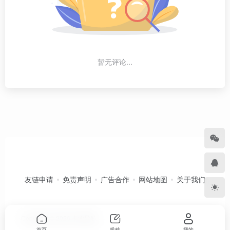
暂无评论...
友链申请
免责声明
广告合作
网站地图
关于我们
Copyright © 2026
卡农导航
首页
投稿
我的