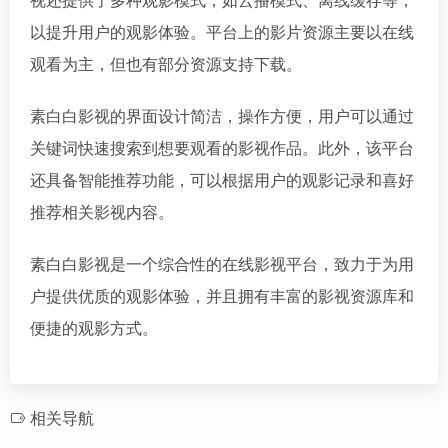
以提升用户的观影体验。平台上的影片资源主要以在线
观看为主，但也有部分资源支持下载。
素白白影视的界面设计简洁，操作方便，用户可以通过
关键词快速搜索到想要观看的影视作品。此外，该平台
还具备智能推荐功能，可以根据用户的观影记录和喜好
推荐相关影视内容。
素白白影视是一个综合性的在线影视平台，致力于为用
户提供优质的观影体验，并且拥有丰富的影视资源库和
便捷的观影方式。
相关导航