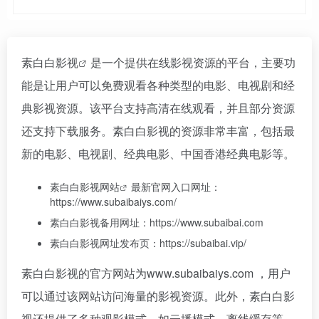
素白白影视
是一个提供在线影视资源的平台，主要功
能是让用户可以免费观看各种类型的电影、电视剧和经
典影视资源。该平台支持高清在线观看，并且部分资源
还支持下载服务。素白白影视的资源非常丰富，包括最
新的电影、电视剧、经典电影、中国香港经典电影等。
素白白
影视网站
最新官网入口网址：
https://www.subaibaiys.com/
素白白影视备用网址：https://www.subaibai.com
素白白影视网址发布页：https://subaibai.vip/
素白白影视的官方网站为www.subaibaiys.com ，用户
可以通过该网站访问海量的影视资源。此外，素白白影
视还提供了多种观影模式，如云播模式、离线缓存等，