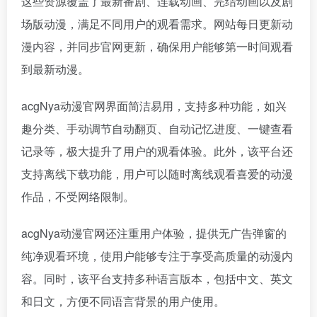
这些资源覆盖了最新番剧、连载动画、完结动画以及剧
场版动漫，满足不同用户的观看需求。网站每日更新动
漫内容，并同步官网更新，确保用户能够第一时间观看
到最新动漫。
acgNya动漫官网界面简洁易用，支持多种功能，如兴
趣分类、手动调节自动翻页、自动记忆进度、一键查看
记录等，极大提升了用户的观看体验。此外，该平台还
支持离线下载功能，用户可以随时离线观看喜爱的动漫
作品，不受网络限制。
acgNya动漫官网还注重用户体验，提供无广告弹窗的
纯净观看环境，使用户能够专注于享受高质量的动漫内
容。同时，该平台支持多种语言版本，包括中文、英文
和日文，方便不同语言背景的用户使用。