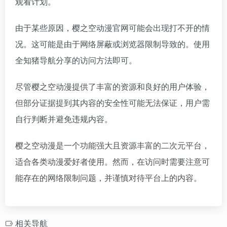
观看计划。
由于某些原因，樱之空动漫官网可能会出现打不开的情
况。这可能是由于网络屏蔽或浏览器限制导致的。使用
全知猪导航分享的访问方法即可。
尽管樱之空动漫提供了丰富的资源和良好的用户体验，
但部分证据提到其内容的安全性可能无法保证，用户需
自行判断并避免违规内容。
樱之空动漫是一个功能强大且资源丰富的二次元平台，
适合各类动漫爱好者使用。然而，在访问时需要注意可
能存在的网络限制问题，并谨慎对待平台上的内容。
相关导航