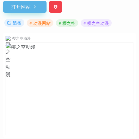
打开网站
追番
# 动漫网站
# 樱之空
# 樱之空动漫
樱之空动漫