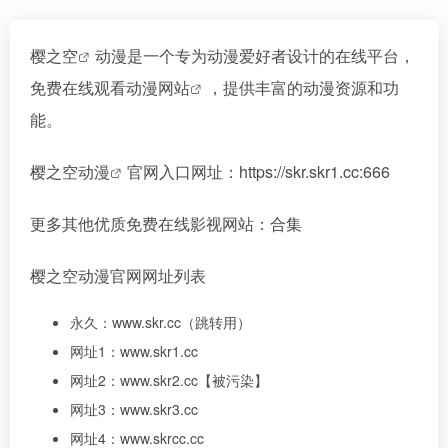
樱之空
动漫是一个专为动漫爱好者设计的在线平台，
免费在线观看
动漫网站
，提供丰富的动漫资源和功
能。
樱之空动漫
官网入口网址：https://skr.skr1.cc:666
更多其他优质免费在线影视网站：合集
樱之空动漫官网网址列表
永久：www.skr.cc（跳转用）
网址1：www.skr1.cc
网址2：www.skr2.cc【被污染】
网址3：www.skr3.cc
网址4：www.skrcc.cc