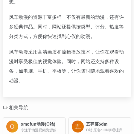
想。
风车动漫的资源丰富多样，不仅有最新的动漫，还有许
多经典作品。同时，网站还提供按类型、评分、热度等
分类方式，方便你快速找到心仪的动漫。
风车动漫采用高清画质和流畅播放技术，让你在观看动
漫时享受极佳的视觉体验。同时，网站还支持多种设
备，如电脑、手机、平板等，让你随时随地观看喜欢的
动漫。
相关导航
omofun动漫(O站)
五弹幕5dm
专注于动漫视频资源的网站
D站,原名dilili/嘀哩哩弹幕网