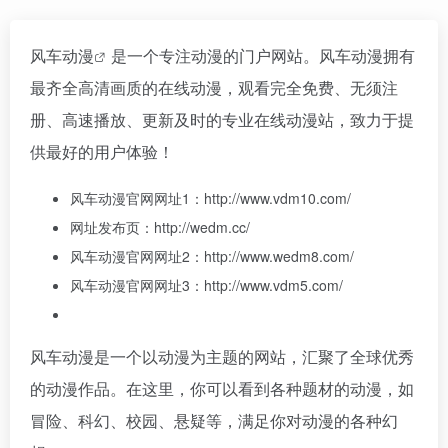
风车动漫
是一个专注动漫的门户网站。风车动漫拥有
最齐全高清画质的在线动漫，观看完全免费、无须注
册、高速播放、更新及时的专业在线动漫站，致力于提
供最好的用户体验！
风车动漫官网网址1：http://www.vdm10.com/
网址发布页：http://wedm.cc/
风车动漫官网网址2：http://www.wedm8.com/
风车动漫官网网址3：http://www.vdm5.com/
风车动漫是一个以动漫为主题的网站，汇聚了全球优秀
的动漫作品。在这里，你可以看到各种题材的动漫，如
冒险、科幻、校园、悬疑等，满足你对动漫的各种幻