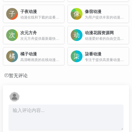
子夜动漫
像宿动漫
动漫在线和下载的追番网站
为用户提供丰富的动漫影视资源和相关内容
次元方舟
动漫花园资源网
次元方舟提供最新最快的动漫新番资讯和在线播放，观看完全免费、无须注册、高速播放、更新及时的专业在线动漫站。
动漫爱好者的自由交流平台，动漫花园镜像站
橘子动漫
柒番动漫
高清晰画质的在线动漫网站
专注于提供高质量动漫资源的门户网站
暂无评论