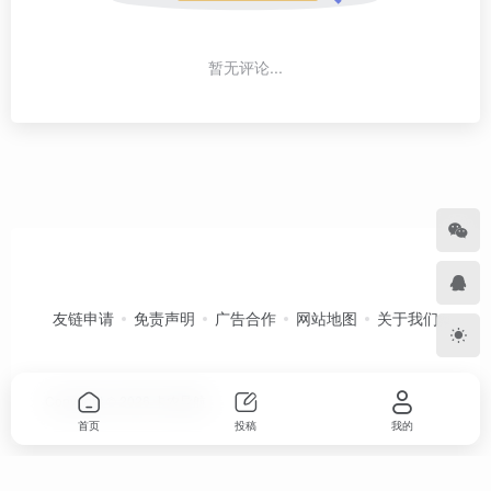
暂无评论...
友链申请
免责声明
广告合作
网站地图
关于我们
Copyright © 2026
卡农导航
首页
投稿
我的