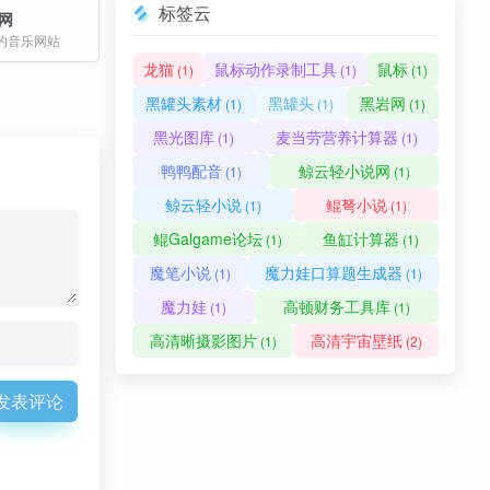
标签云
乐网
的音乐网站
龙猫
鼠标动作录制工具
鼠标
(1)
(1)
(1)
黑罐头素材
黑罐头
黑岩网
(1)
(1)
(1)
黑光图库
麦当劳营养计算器
(1)
(1)
鸭鸭配音
鲸云轻小说网
(1)
(1)
鲸云轻小说
鲲弩小说
(1)
(1)
鲲Galgame论坛
鱼缸计算器
(1)
(1)
魔笔小说
魔力娃口算题生成器
(1)
(1)
魔力娃
高顿财务工具库
(1)
(1)
高清晰摄影图片
高清宇宙壁纸
(1)
(2)
发表评论