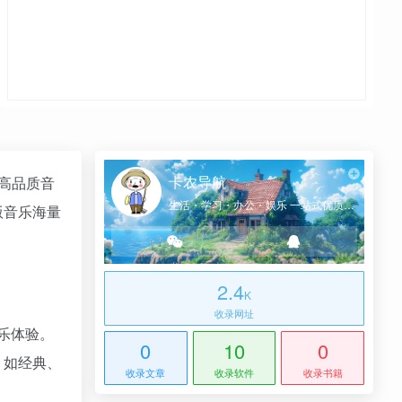
卡农导航
高品质音
生活・学习・办公・娱乐 一站式优质网址导航
版音乐海量
2.4
K
收录网址
乐体验。
0
10
0
，如经典、
收录文章
收录软件
收录书籍