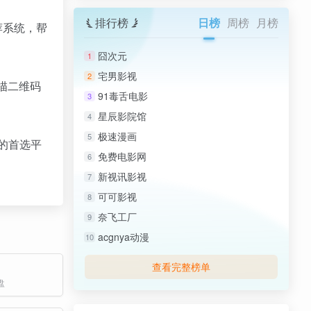
排行榜
日榜
周榜
月榜
荐系统，帮
囧次元
1
宅男影视
2
描二维码
91毒舌电影
3
星辰影院馆
4
极速漫画
5
的首选平
免费电影网
6
新视讯影视
7
可可影视
8
奈飞工厂
9
acgnya动漫
10
查看完整榜单
盘