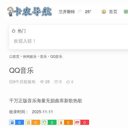
首页
兰开斯特
25°
热门
欢迎入驻！
首页
•
休闲娱乐
•
音乐
•
QQ音乐
QQ音乐
9个月前发布
28
0
0
千万正版音乐海量无损曲库新歌热歌
收录时间：
2025-11-11
0
0
0
0
0