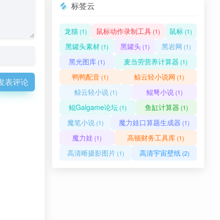
标签云
龙猫
鼠标动作录制工具
鼠标
(1)
(1)
(1)
黑罐头素材
黑罐头
黑岩网
(1)
(1)
(1)
黑光图库
麦当劳营养计算器
(1)
(1)
鸭鸭配音
鲸云轻小说网
(1)
(1)
发表评论
鲸云轻小说
鲲弩小说
(1)
(1)
鲲Galgame论坛
鱼缸计算器
(1)
(1)
魔笔小说
魔力娃口算题生成器
(1)
(1)
魔力娃
高顿财务工具库
(1)
(1)
高清晰摄影图片
高清宇宙壁纸
(1)
(2)