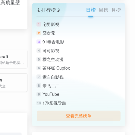
找高质量壁
排行榜
日榜
周榜
月榜
宅男影视
1
囧次元
2
91毒舌电影
3
可可影视
4
craft
樱之空动漫
5
国外高清壁纸网站适合电脑手机
茶杯狐 Cupfox
6
素白白影视
7
w
奈飞工厂
8
大全
YouTube
9
17k影视导航
10
查看完整榜单