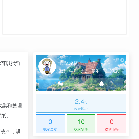
卡农导航
你可以找到
生活・学习・办公・娱乐 一站式优质网址导航
2.4
K
要收集和整理
收录网址
壁纸。
0
10
0
收录文章
收录软件
收录书籍
下载
，满