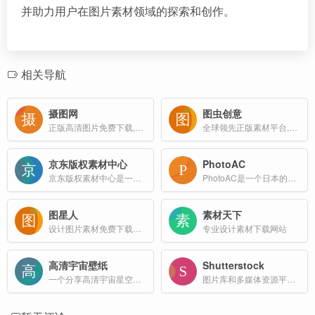
并助力用户在图片素材领域的探索和创作。
相关导航
摄图网
图虫创意
正版高清图片免费下载,商用设计素材图库
全球领先正版素材平台,商用无忧
京东版权素材中心
PhotoAC
京东版权素材中心是一家免版税、国际化微图提供商，提供数亿张来自iStock优质照片、插画、矢量图、设计素材资料，100%正版保障，拒绝盗版，高额赔付，对作品版权进行永久担保。
PhotoAC是一个日本的免费图片素材网站，提供大量高质量的商业用途图片。用户可以免费下载图片，但需要注册会员。免费会员每日下载限制为9次，且只能下载小尺寸图片（640px宽）。
图星人
素材天下
设计图片素材免费下载网站
专业设计素材下载网站
高清宇宙壁纸
Shutterstock
一个分享高清宇宙星空图片的网站
图片库和多媒体资源平台，提供高质量的图片、视频、音乐和模板素材等资源