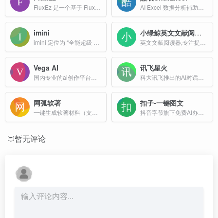
FluxEz 是一个基于 Flux.1[dev] 模型的免费在线AI文生图（text-to-image）工具，用户可以通过输入文字描述来生成图像。
AI Excel 数据分析辅助工具，北大团队开发的通过聊天来操作Excel表格的AI工具
imini
小绿鲸英文文献阅读器
imini 定位为 “全能超级 AI 助手（Super AI Agent）”，依托 GPT-5、Claude、DeepSeek 等顶尖大模型，为全球用户提供一站式智能服务，凭借高效、全面的特性成为提升生产力的优选工具。
英文文献阅读器,专注提高SCI阅读效率
Vega AI
讯飞星火
国内专业的ai创作平台，支持文本生成图片，图片风格转换
科大讯飞推出的AI对话产品,AI助手,提供写作、绘画、搜索、问答、翻译、阅读等多种能力
网弧软著
扣子-一键图文
一键生成软著材料（支持网站，APP，微信小程序）快速为用户提供申请软著所需材料模板
抖音字节旗下免费AI办公助手，复杂任务高效处理。扣子空间AI助手支持PPT制作、网页开发及报告写作，生活工作无缝切换，提升50%效率！
暂无评论