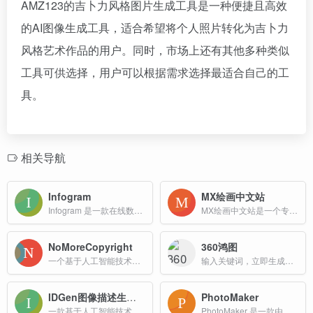
AMZ123的吉卜力风格图片生成工具是一种便捷且高效
的AI图像生成工具，适合希望将个人照片转化为吉卜力
风格艺术作品的用户。同时，市场上还有其他多种类似
工具可供选择，用户可以根据需求选择最适合自己的工
具。
相关导航
Infogram
MX绘画中文站
Infogram 是一款在线数据可视化工具，广泛用于创建信息图表、报告和地图等可视化内容。它提供直观的界面和丰富的功能，帮助用户将复杂数据转化为引人入胜的视觉内容。
MX绘画中文站是一个专注于创意绘画与图像生成的平台，旨在为用户提供便捷、高效的创作工具与灵感来源。
NoMoreCopyright
360鸿图
一个基于人工智能技术的在线平台，旨在帮助用户生成无版权的图像资源
输入关键词，立即生成图片
IDGen图像描述生成器
PhotoMaker
一款基于人工智能技术的在线图片描述生成工具，旨在帮助用户快速为图片生成精准且富有创意的文字说明，解决图片配文的难题。
PhotoMaker 是一款由腾讯开发的 AI 图像生成工具，其核心功能是通过堆叠 ID（Stacked ID Embedding）技术，结合用户输入的描述或参考图像，生成高质量、个性化的人物图像。