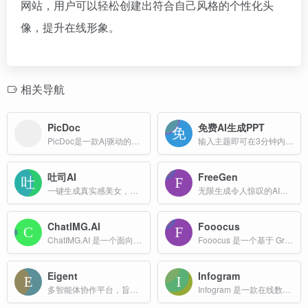
网站，用户可以轻松创建出符合自己风格的个性化头
像，提升在线形象。
相关导航
PicDoc
免费AI生成PPT
PicDoc是一款A|驱动的文本到视觉内容转换工具，它能够将文本内容自动转换为图表、流程图、信息图等视觉元素图像。致力于将用户的知识、想法和商业故事以可视化的方式表达出来。
输入主题即可在3分钟内生成专业级PPT
吐司AI
FreeGen
一键生成真实感美女，全网更齐全的模型库
无限生成令人惊叹的AI图片，永久免费，无需注册
ChatIMG.AI
Fooocus
ChatIMG.AI 是一个面向创意工作者的 AI 多模态平台，核心功能集中在 免费生成高质量图片 与 付费将图片“一键转视频” 两大模块。
Fooocus 是一个基于 Gradio 的图像生成软件，旨在重新思考图像生成器的设计。它是一个离线、开源且免费的软件，用户只需关注提示和图像，无需复杂的调整。
Eigent
Infogram
多智能体协作平台，旨在通过自动化复杂任务来提升用户的生产力
Infogram 是一款在线数据可视化工具，广泛用于创建信息图表、报告和地图等可视化内容。它提供直观的界面和丰富的功能，帮助用户将复杂数据转化为引人入胜的视觉内容。