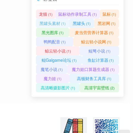
龙猫
鼠标动作录制工具
鼠标
(1)
(1)
(1)
黑罐头素材
黑罐头
黑岩网
(1)
(1)
(1)
黑光图库
麦当劳营养计算器
(1)
(1)
鸭鸭配音
鲸云轻小说网
(1)
(1)
鲸云轻小说
鲲弩小说
(1)
(1)
鲲Galgame论坛
鱼缸计算器
(1)
(1)
魔笔小说
魔力娃口算题生成器
(1)
(1)
魔力娃
高顿财务工具库
(1)
(1)
高清晰摄影图片
高清宇宙壁纸
(1)
(2)