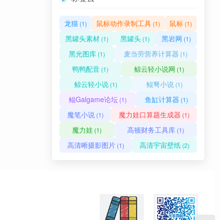
龙猫
鼠标动作录制工具
鼠标
(1)
(1)
(1)
黑罐头素材
黑罐头
黑岩网
(1)
(1)
(1)
黑光图库
麦当劳营养计算器
(1)
(1)
鸭鸭配音
鲸云轻小说网
(1)
(1)
鲸云轻小说
鲲弩小说
(1)
(1)
鲲Galgame论坛
鱼缸计算器
(1)
(1)
魔笔小说
魔力娃口算题生成器
(1)
(1)
魔力娃
高顿财务工具库
(1)
(1)
高清晰摄影图片
高清宇宙壁纸
(1)
(2)