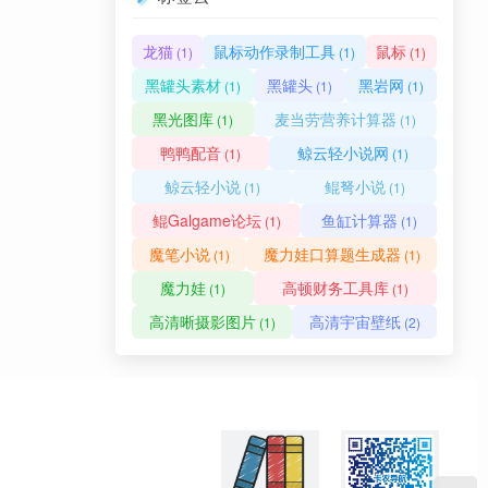
龙猫
鼠标动作录制工具
鼠标
(1)
(1)
(1)
黑罐头素材
黑罐头
黑岩网
(1)
(1)
(1)
黑光图库
麦当劳营养计算器
(1)
(1)
鸭鸭配音
鲸云轻小说网
(1)
(1)
鲸云轻小说
鲲弩小说
(1)
(1)
鲲Galgame论坛
鱼缸计算器
(1)
(1)
魔笔小说
魔力娃口算题生成器
(1)
(1)
魔力娃
高顿财务工具库
(1)
(1)
高清晰摄影图片
高清宇宙壁纸
(1)
(2)