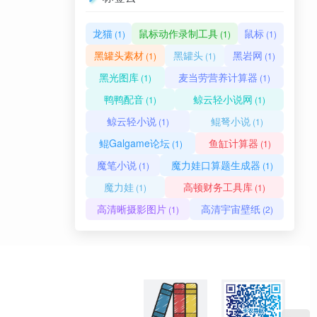
龙猫
鼠标动作录制工具
鼠标
(1)
(1)
(1)
黑罐头素材
黑罐头
黑岩网
(1)
(1)
(1)
黑光图库
麦当劳营养计算器
(1)
(1)
鸭鸭配音
鲸云轻小说网
(1)
(1)
鲸云轻小说
鲲弩小说
(1)
(1)
鲲Galgame论坛
鱼缸计算器
(1)
(1)
魔笔小说
魔力娃口算题生成器
(1)
(1)
魔力娃
高顿财务工具库
(1)
(1)
高清晰摄影图片
高清宇宙壁纸
(1)
(2)