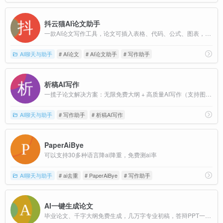
抖云猫AI论文助手
一款AI论文写作工具，论文可插入表格、代码、公式、图表，依托自研学术抖云猫大模型，生成论文具备严谨的学术专业性。
AI聊天与助手
# AI论文
# AI论文助手
# 写作助手
析稿AI写作
一揽子论文解决方案：无限免费大纲 + 高质量AI写作（支持图表代码） + 降AIGC服务 + 40+真实参考文献。
AI聊天与助手
# 写作助手
# 析稿AI写作
PaperAiBye
可以支持30多种语言降ai降重，免费测ai率
AI聊天与助手
# ai去重
# PaperAiBye
# 写作助手
AI一键生成论文
毕业论文、千字大纲免费生成，几万字专业初稿，答辩PPT一键生成，更可根据导师要求无限改稿！