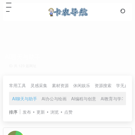
AI聊天与助手
共 123 篇网址
常用工具
灵感采集
素材资源
休闲娱乐
资源搜索
学无止境
AI聊天与助手
AI办公与绘画
AI编程与创意
AI教育与学习
A
排序
发布
更新
浏览
点赞