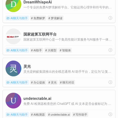
DreamWhispeAi
一个专业的免费AI梦境解析平台。它能运用心理学和符号学的知识，为你提供深入、个性化的梦境解读。
AI聊天与助手
# 免费解梦
# 梦境解读
国家超算互联网平台
国家超算互联网中心是一个集高性能计算服务与AI服务于一体的综合性平台，旨在通过构建一体化的超算算力网络和服务体系，满足国家重大科技项目、重点工程以及经济社会发展的高性能计算需求。 官网网址
AI聊天与助手
# AI助手
# 大模型
# 智能体
灵光
灵光是蚂蚁集团推出的全模态通用 AI 助手平台，定位为“让复杂变简单”的智能生产力工具。
AI聊天与助手
# 办公提效
# 灵光
# 聊天对话
undetectable.ai
免费 AI 检测器检查您的 ChatGPT 或 AI 文本是否会被标记为 AI 生成。一键获取主要 AI 检查工具的结果。
AI聊天与助手
# AI检测器
# undetectable.ai
# 写作助手