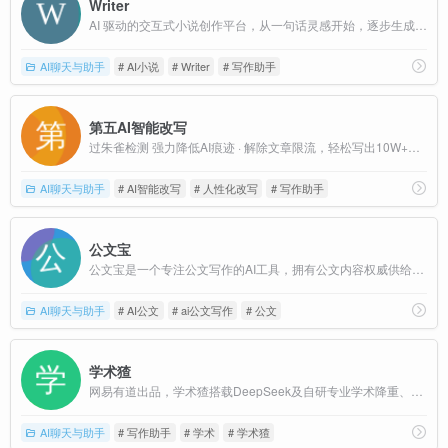
Writer
AI 驱动的交互式小说创作平台，从一句话灵感开始，逐步生成完整故事，全程由用户把控创作方向。
AI聊天与助手
# AI小说
# Writer
# 写作助手
第五AI智能改写
过朱雀检测 强力降低AI痕迹 · 解除文章限流，轻松写出10W+爆文
AI聊天与助手
# AI智能改写
# 人性化改写
# 写作助手
公文宝
公文宝是一个专注公文写作的AI工具，拥有公文内容权威供给、公文内容决策辅助、公文内容自动生成、公文内容AI审核四项领域拥有核心能力
AI聊天与助手
# AI公文
# ai公文写作
# 公文
学术猹
网易有道出品，学术猹搭载DeepSeek及自研专业学术降重、降AI模型，精准识别AI生成内容，并能将文档重复率、AI率快速降至10%以内
AI聊天与助手
# 写作助手
# 学术
# 学术猹