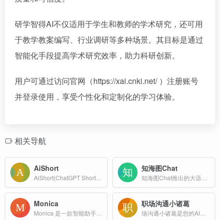
研学智得AI不仅适用于学生和教师的学术研究，还可用
于教学教案编写、行业调研等多种场景。其目标是通过
智能化手段提高学术研究效率，助力科研创新。
用户可通过访问官网（https://xai.cnki.net/ ）注册账号
并登录使用，享受个性化和定制化的学习体验。
相关导航
AiShort
知海图Chat
AiShort(ChatGPT Shortcut) 是一个高效的 AI 智能体与提示词平台，不仅能发现海量高质量的提示词，更能轻松构建、管理并一键运行强大的 AI 智能体，实现复杂任务的自动化。
知海图Chat推出的大语言模型，能与你互动对话，帮你了解世界知识、处理数理逻辑、编写程序代码、激发创作灵感；利用海量知识数据，帮助你更好地获取信息、做出规划、解决问题
Monica
职场沟通小诸葛
Monica 是一款智能助手，具备强大的记忆功能，随时为你提供个性化的支持与建议。无论是日常生活还是工作学习，Monica 都能成为你的贴心伙伴，帮助你更高效地完成每一件事。
场沟通小诸葛是您的AI沟通助手,帮助优化工作中的表达方式,提升沟通技巧,特别是向上管理场景。一键优化职场对话,让每句话都更有力量。