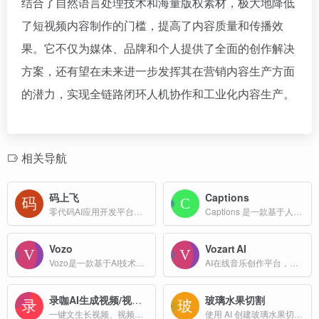
结合了自然语言处理技术和海量版权素材，极大地降低
了短视频内容制作的门槛，提高了内容质量和传播效
果。它不仅为媒体、品牌和个人提供了全面的创作解决
方案，还有望在未来进一步发挥其在营销内容生产方面
的潜力，实现全链路闭环人机协作和工业化内容生产。
相关导航
码上飞
Captions
零代码AI应用开发平台，用户只需一句话简单描述需求，AI能自动生成小程序、APP或H5网页应用，无需编写代码
Captions 是一款基于人工智能技术的视频编辑工具，集成了多种功能，包括视频剪辑、字幕添加、滤镜美颜等，能够快速生成高质量的视频内容
Vozo
Vozart AI
Vozo是一款基于AI技术的多功能视频编辑工具，旨在通过人工智能技术简化视频创作和编辑流程，提升内容创作者的效率和作品质量。
AI在线音乐创作平台，能够把用户的文字描述、歌词或提示快速转化为高质量、免版税的完整音乐作品。它面向音乐人、内容创作者以及任何希望借助 AI 加速音乐制作的用户。
录咖AI生成视频/视频翻译
玻璃水果切割
一键文生长视频、视频精准翻译99种语言！视频字幕与配音同步生成，文字生成长达1分钟视频，细节真实，画质高清，新手适用，无广，在线即可使用！
使用 AI 创建玻璃水果切割 ASMR 视频。采用 Veo 3 技术的超现实视觉效果和同步声音。完美适用于 TikTok、YouTube 和放松。