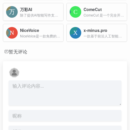
万彩AI
ComeCut
除了提供AI智能写作支持之外，还集成了AI换脸、照片数字人制作和AI短视频制作等强大的AI生成内容功能
ComeCut 是一个完全开源、免费、无需注册的 AI 视频编辑生态系统，所有数据本地存储，支持 Windows、macOS、Linux 多平台。
NiceVoice
x-minus.pro
NiceVoice是一款免费的AI声音克隆工具,能够通过人工智能技术快速生成和克隆各种声音。支持多种用途,如配音,语音合成,语音助手等。该工具操作简单,效果显著,适合内容创作者使用。
一款基于前沿人工智能技术的在线音频处理平台，核心功能是人声去除，能够将任意歌曲中的人声轨道精准分离，生成高质量的伴奏版本，适用于卡拉 OK、音乐创作和混音等场景。
暂无评论