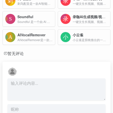
刺鸟配音是一款AI智能合成的免费配音软件，拥有200多种声音可以选择，其中有魔云熙、魔西毒等热门声音免费使用，支持短视频配音、影视解说、课文朗读、有声小说等多种配音场景。
一键文生长视频、视频精准翻译99种语言！视频字幕与配音同步生成，文字生成长达1分钟视频，细节真实，画质高清，新手适用，无广，在线即可使用！
Soundful
录咖AI生成视频/视频翻译
Soundful 是一个由 AI 驱动的音乐生成平台，旨在为创作者、制作人和品牌提供高质量、免版税的音乐作品。
一键文生长视频、视频精准翻译99种语言！视频字幕与配音同步生成，文字生成长达1分钟视频，细节真实，画质高清，新手适用，无广，在线即可使用！
AIVocalRemover
小云雀
AIVocalRemover是一款专为音乐人设计的免费在线AI工具，能够快速、高效地将歌曲中的人声与伴奏分离，生成高质量的纯伴奏（Instrumental）、纯人声（Acapella）或卡拉OK版本。
小云雀是剪映推出的一款AI视频和图片创作助手，旨在帮助用户轻松实现零门槛的视频创作。只需输入指令，AI即可高效完成视频制作、数字人口播视频、设计图和图片换背景等任务。
暂无评论