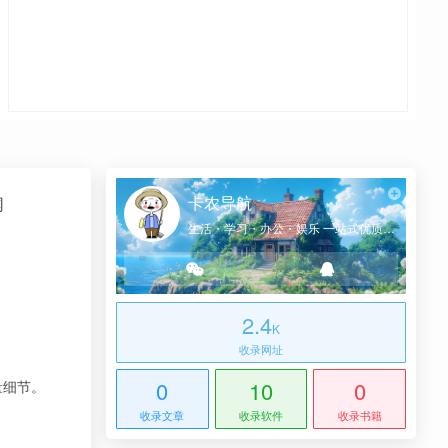
卡农导航
网
生活・学习・办公・娱乐 一站式优质网址导航
2.4
K
收录网址
0
10
0
量细节。
收录文章
收录软件
收录书籍