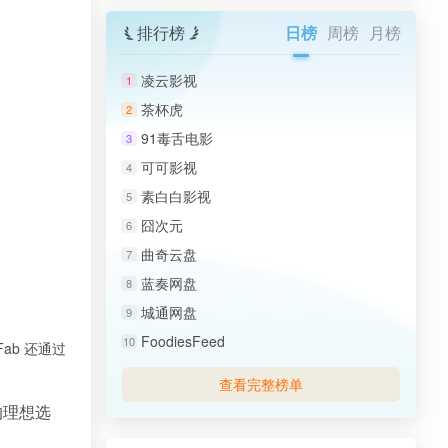
排行榜
日榜
周榜
月榜
凌云影视
1
茶杯虎
2
91毒舌电影
3
可可影视
4
素白白影视
5
囧次元
6
曲奇云盘
7
蓝奏网盘
8
城通网盘
9
FoodiesFeed
10
ab 还通过
查看完整榜单
的理想选