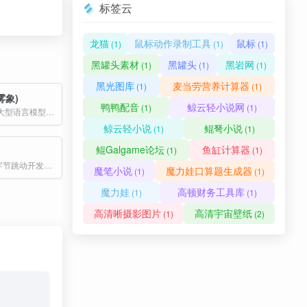
标签云
龙猫
鼠标动作录制工具
鼠标
(1)
(1)
(1)
黑罐头素材
黑罐头
黑岩网
(1)
(1)
(1)
黑光图库
麦当劳营养计算器
(1)
(1)
(雾象)
鸭鸭配音
鲸云轻小说网
(1)
(1)
雾象是一款由大型语言模型（LLM）驱动的动画引擎 agent 。用户输入抽象概念或词语，雾象会将其转化为高水平的生动动画。
鲸云轻小说
鲲弩小说
(1)
(1)
鲲Galgame论坛
鱼缸计算器
(1)
(1)
MagicEdit 是字节跳动开发的一款创新视频编辑工具，专注于高保真、时间连贯的视频编辑。其核心功能是通过分离视频的外观和运动，实现高质量的视频编辑效果。
魔笔小说
魔力娃口算题生成器
(1)
(1)
魔力娃
高顿财务工具库
(1)
(1)
高清晰摄影图片
高清宇宙壁纸
(1)
(2)