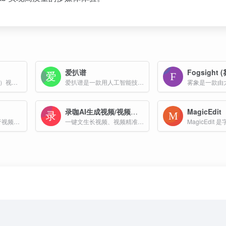
爱扒谱
Fogsight 
基于 AI 的明星（名人）视频与语音生成平台。用户只需选择想要的明星、设定使用场景并输入文字，即可在几秒钟内生成高清、逼真的名人视频或语音片段。
爱扒谱是一款用人工智能技术，专业提供人声分离、在线扒谱、在线ai生成音乐、转五线谱、在线MP3转MIDI格式服务，无损音频提取就找爱扒谱网
录咖AI生成视频/视频翻译
MagicEdit
KrillinAI 是一款专注于视频本地化与增强的AI驱动工具，旨在帮助用户轻松完成视频的翻译、配音、语音克隆及格式转换等操作。
一键文生长视频、视频精准翻译99种语言！视频字幕与配音同步生成，文字生成长达1分钟视频，细节真实，画质高清，新手适用，无广，在线即可使用！