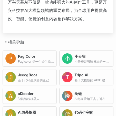
万兴天幕AI不仅是一款功能强大的AI创作工具，更是万
兴科技在AI大模型领域的重要布局，为全球用户提供高
效、智能、便捷的创意内容创作解决方案。
相关导航
PagiColor
小云雀
Pagicolor 是一个提供免费可打印涂色页的网站或平台。以黑白线稿的形式呈现，用户可以使用蜡笔、彩色铅笔、马克笔或数字工具进行上色。
小云雀是剪映推出的一款AI视频和图片创作助手，旨在帮助用户轻松实现零门槛的视频创作。只需输入指令，AI即可高效完成视频制作、数字人口播视频、设计图和图片换背景等任务。
JeecgBoot
Tripo AI
基于代码生成器的企业级低代码开发平台，通过“一键生成”机制，将数据库表结构、业务表单、报表、权限、工作流等模块的代码自动生成，极大降低了 Java 项目约 70% 的重复开发工作。
基于大模型的 AI 3D 建模平台，能够把文字描述或图片快速转化为高质量 3D 模型，降低传统建模门槛。
aiXcoder
绘蛙
智能编程机器人
AI电商营销工具，旨在帮助商家和内容创作者提高内容创作的效率和质量
AI绿幕抠图
代码小浣熊