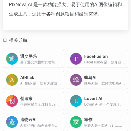
PixNova AI 是一款功能强大、易于使用的AI图像编辑和
生成工具，适用于各种创意项目和娱乐需求。
相关导航
通义灵码
FaceFusion
基于通义大模型的智能编程辅助工具
FaceFusion 是一款开源、免费（MIT 许可证）且可商用的 AI 换脸与人脸增强工具，旨在为图片、视频提供高质量的面部替换、细节提升和背景修复等功能。
AIRIlab
蜂鸟AI
AIRilab 是一款专为建筑师设计的AI工具，旨在帮助建筑师轻松生成高质量的建筑视觉效果。该工具由建筑师打造，适合零基础用户使用，能够随时访问并生成结果，且结果更可控。
蜂鸟AI是一款跨境电商AI营销工具，包括AI翻译、AI图片创作、AI文案写作以及AI图片编辑等，支持多语言版本转换、智能商拍、场景替换等功能。
创造家
Lovart AI
创造家聚合全球数百万的3D设计师，为您提供海量的3D模型下载，包括FBX,OBJ,glTF,STL,USDZ,DAE,3DS,MAX,GLB等主流3D格式。
Lovart AI 是一个专注于设计领域的AI智能体，能够通过自然语言交互，理解用户需求，并自动生成品牌设计、营销物料、广告、视频、音乐等多模态内容。
造物云AI
家作
AI驱动的产品创新平台，造物云工业设计在线协作平台
家作AI是一款AI设计工具，专注于家装、家居和家电行业的智能创意制作和营销平台。功能包括一键生成多种风格的场景图、支持自定义设计以及AI模特展示等，提升商家的设计效率和营销...